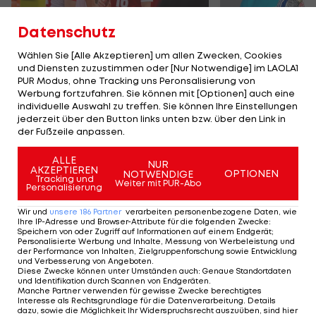
Datenschutz
Wählen Sie [Alle Akzeptieren] um allen Zwecken, Cookies
und Diensten zuzustimmen oder [Nur Notwendige] im LAOLA1
Karrieresprung! ÖVV-
Die teuerst
PUR Modus, ohne Tracking uns Peronsalisierung von
Teamspieler wechselt
Tormänner d
Werbung fortzufahren. Sie können mit [Optionen] auch eine
in Topliga
Geschichte
individuelle Auswahl zu treffen. Sie können Ihre Einstellungen
jederzeit über den Button links unten bzw. über den Link in
Sport-Mix
Fußball
der Fußzeile anpassen.
ALLE
NUR
TEILEN
AKZEPTIEREN
OPTIONEN
NOTWENDIGE
Tracking und
Weiter mit PUR-Abo
Personalisierung
Wir und
unsere
186
Partner
verarbeiten personenbezogene Daten, wie
Ihre IP-Adresse und Browser-Attribute für die folgenden Zwecke
:
Speichern von oder Zugriff auf Informationen auf einem Endgerät;
KOMMENTARE
Personalisierte Werbung und Inhalte, Messung von Werbeleistung und
der Performance von Inhalten, Zielgruppenforschung sowie Entwicklung
und Verbesserung von Angeboten
.
Diese Zwecke können unter Umständen auch
:
Genaue Standortdaten
und Identifikation durch Scannen von Endgeräten
.
Manche Partner verwenden für gewisse Zwecke berechtigtes
Interesse als Rechtsgrundlage für die Datenverarbeitung. Details
dazu, sowie die Möglichkeit Ihr Widerspruchsrecht auszuüben, sind hier