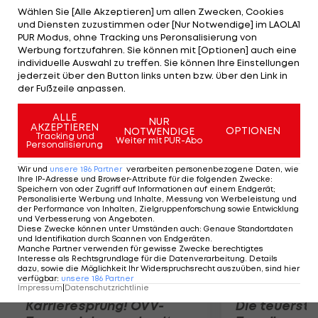
wobei eine genaue Zielsetzung noch schwer fällt.
Wählen Sie [Alle Akzeptieren] um allen Zwecken, Cookies
und Diensten zuzustimmen oder [Nur Notwendige] im LAOLA1
"Ich kenne die INL nicht, es ist absolutes Neuland
PUR Modus, ohne Tracking uns Peronsalisierung von
für mich. Die genauen Ziele kann ich erst dann
Werbung fortzufahren. Sie können mit [Optionen] auch eine
individuelle Auswahl zu treffen. Sie können Ihre Einstellungen
definieren, wenn die Mannschaft steht und die
jederzeit über den Button links unten bzw. über den Link in
ersten Spiele und Trainings absolviert sind", so der
der Fußzeile anpassen.
neue Head Coach.
ALLE
NUR
AKZEPTIEREN
OPTIONEN
NOTWENDIGE
Mehr zum Thema
Tracking und
Weiter mit PUR-Abo
Personalisierung
Wir und
unsere
186
Partner
verarbeiten personenbezogene Daten, wie
Ihre IP-Adresse und Browser-Attribute für die folgenden Zwecke
:
Speichern von oder Zugriff auf Informationen auf einem Endgerät;
Personalisierte Werbung und Inhalte, Messung von Werbeleistung und
der Performance von Inhalten, Zielgruppenforschung sowie Entwicklung
und Verbesserung von Angeboten
.
Diese Zwecke können unter Umständen auch
:
Genaue Standortdaten
und Identifikation durch Scannen von Endgeräten
.
Manche Partner verwenden für gewisse Zwecke berechtigtes
Interesse als Rechtsgrundlage für die Datenverarbeitung. Details
dazu, sowie die Möglichkeit Ihr Widerspruchsrecht auszuüben, sind hier
verfügbar
:
unsere
186
Partner
Impressum
|
Datenschutzrichtlinie
Karrieresprung! ÖVV-
Die teuerst