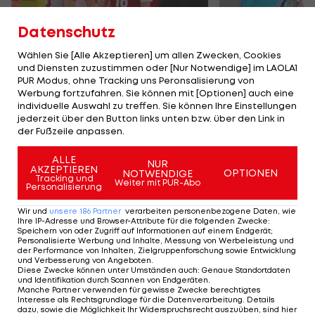
Datenschutz
Wählen Sie [Alle Akzeptieren] um allen Zwecken, Cookies
und Diensten zuzustimmen oder [Nur Notwendige] im LAOLA1
Karrieresprung! ÖVV-
Die teuerst
PUR Modus, ohne Tracking uns Peronsalisierung von
Teamspieler wechselt
Tormänner d
Werbung fortzufahren. Sie können mit [Optionen] auch eine
in Topliga
Geschichte
individuelle Auswahl zu treffen. Sie können Ihre Einstellungen
jederzeit über den Button links unten bzw. über den Link in
Sport-Mix
Fußball
der Fußzeile anpassen.
ALLE
NUR
TEILEN
AKZEPTIEREN
OPTIONEN
NOTWENDIGE
Tracking und
Weiter mit PUR-Abo
Personalisierung
Wir und
unsere
186
Partner
verarbeiten personenbezogene Daten, wie
Ihre IP-Adresse und Browser-Attribute für die folgenden Zwecke
:
Speichern von oder Zugriff auf Informationen auf einem Endgerät;
KOMMENTARE
Personalisierte Werbung und Inhalte, Messung von Werbeleistung und
der Performance von Inhalten, Zielgruppenforschung sowie Entwicklung
und Verbesserung von Angeboten
.
Diese Zwecke können unter Umständen auch
:
Genaue Standortdaten
und Identifikation durch Scannen von Endgeräten
.
Manche Partner verwenden für gewisse Zwecke berechtigtes
Interesse als Rechtsgrundlage für die Datenverarbeitung. Details
dazu, sowie die Möglichkeit Ihr Widerspruchsrecht auszuüben, sind hier