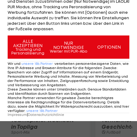
und Diensten zuzustimmen oder [Nur Notwendige] im LAOLA1
Fähigkeiten. In der letzten Saison wurde er
PUR Modus, ohne Tracking uns Peronsalisierung von
viertbester Torschütze in der CIS und hatte bei
Werbung fortzufahren. Sie können mit [Optionen] auch eine
den Junioren eine sehr erfolgreiche Karriere", so
individuelle Auswahl zu treffen. Sie können Ihre Einstellungen
jederzeit über den Button links unten bzw. über den Link in
Bären-Coach Marty Raymond.
der Fußzeile anpassen.
Mehr zum Thema
ALLE
NUR
AKZEPTIEREN
OPTIONEN
NOTWENDIGE
Tracking und
Weiter mit PUR-Abo
Personalisierung
Wir und
unsere
186
Partner
verarbeiten personenbezogene Daten, wie
Ihre IP-Adresse und Browser-Attribute für die folgenden Zwecke
:
Speichern von oder Zugriff auf Informationen auf einem Endgerät;
Personalisierte Werbung und Inhalte, Messung von Werbeleistung und
der Performance von Inhalten, Zielgruppenforschung sowie Entwicklung
und Verbesserung von Angeboten
.
Diese Zwecke können unter Umständen auch
:
Genaue Standortdaten
und Identifikation durch Scannen von Endgeräten
.
Manche Partner verwenden für gewisse Zwecke berechtigtes
Interesse als Rechtsgrundlage für die Datenverarbeitung. Details
dazu, sowie die Möglichkeit Ihr Widerspruchsrecht auszuüben, sind hier
verfügbar
:
unsere
186
Partner
Karrieresprung! ÖVV-
Die teuerst
Impressum
|
Datenschutzrichtlinie
Teamspieler wechselt
Tormänner d
in Topliga
Geschichte
Sport-Mix
Fußball