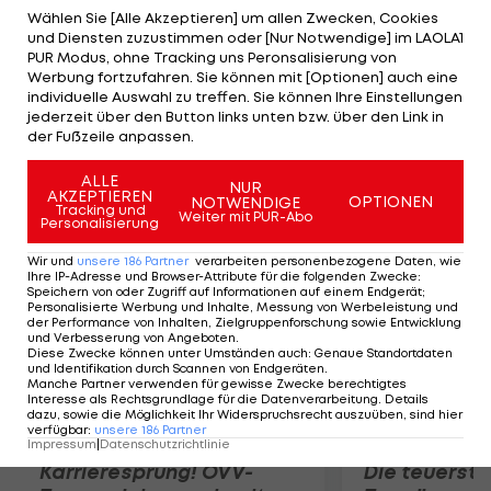
14 NHL-Begegnungen für die Dallas Stars, Calgary
Wählen Sie [Alle Akzeptieren] um allen Zwecken, Cookies
und Diensten zuzustimmen oder [Nur Notwendige] im LAOLA1
Flames und NY Islanders wechselte Letang 2004
PUR Modus, ohne Tracking uns Peronsalisierung von
zu den Hamburg Freezers. Über die Nürnberg Ice
Werbung fortzufahren. Sie können mit [Optionen] auch eine
individuelle Auswahl zu treffen. Sie können Ihre Einstellungen
Tigers und den HC Innsbruck führte ihn sein Weg
jederzeit über den Button links unten bzw. über den Link in
2009 in Kroatiens Hauptstadt. Dort ist er seither
der Fußzeile anpassen.
Spielführer.
ALLE
NUR
AKZEPTIEREN
OPTIONEN
NOTWENDIGE
Mehr zum Thema
Tracking und
Weiter mit PUR-Abo
Personalisierung
Wir und
unsere
186
Partner
verarbeiten personenbezogene Daten, wie
Ihre IP-Adresse und Browser-Attribute für die folgenden Zwecke
:
Speichern von oder Zugriff auf Informationen auf einem Endgerät;
Personalisierte Werbung und Inhalte, Messung von Werbeleistung und
der Performance von Inhalten, Zielgruppenforschung sowie Entwicklung
und Verbesserung von Angeboten
.
Diese Zwecke können unter Umständen auch
:
Genaue Standortdaten
und Identifikation durch Scannen von Endgeräten
.
Manche Partner verwenden für gewisse Zwecke berechtigtes
Interesse als Rechtsgrundlage für die Datenverarbeitung. Details
dazu, sowie die Möglichkeit Ihr Widerspruchsrecht auszuüben, sind hier
verfügbar
:
unsere
186
Partner
Impressum
|
Datenschutzrichtlinie
Karrieresprung! ÖVV-
Die teuerst