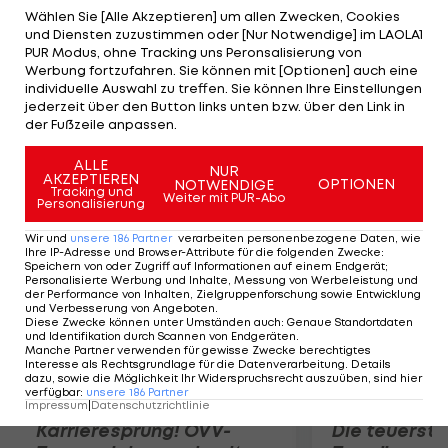
entscheidenden Penalty. Zuvor gleicht John
Wählen Sie [Alle Akzeptieren] um allen Zwecken, Cookies
und Diensten zuzustimmen oder [Nur Notwendige] im LAOLA1
Hughes (31.) gegen seinen Ex-Klub die Führung von
PUR Modus, ohne Tracking uns Peronsalisierung von
Andrew Thomas (10.) aus, Justin Taylor bringt den
Werbung fortzufahren. Sie können mit [Optionen] auch eine
individuelle Auswahl zu treffen. Sie können Ihre Einstellungen
VSV im Powerplay in Führung (49.), Ziga Pance sorgt
jederzeit über den Button links unten bzw. über den Link in
für das 2:2 (56./PP), das zur torlosen Verlängerung
der Fußzeile anpassen.
in Bled führt.
ALLE
NUR
AKZEPTIEREN
OPTIONEN
NOTWENDIGE
Mehr zum Thema
Tracking und
Weiter mit PUR-Abo
Personalisierung
Wir und
unsere
186
Partner
verarbeiten personenbezogene Daten, wie
Ihre IP-Adresse und Browser-Attribute für die folgenden Zwecke
:
Speichern von oder Zugriff auf Informationen auf einem Endgerät;
Personalisierte Werbung und Inhalte, Messung von Werbeleistung und
der Performance von Inhalten, Zielgruppenforschung sowie Entwicklung
und Verbesserung von Angeboten
.
Diese Zwecke können unter Umständen auch
:
Genaue Standortdaten
und Identifikation durch Scannen von Endgeräten
.
Manche Partner verwenden für gewisse Zwecke berechtigtes
Interesse als Rechtsgrundlage für die Datenverarbeitung. Details
dazu, sowie die Möglichkeit Ihr Widerspruchsrecht auszuüben, sind hier
verfügbar
:
unsere
186
Partner
Impressum
|
Datenschutzrichtlinie
Karrieresprung! ÖVV-
Die teuerst