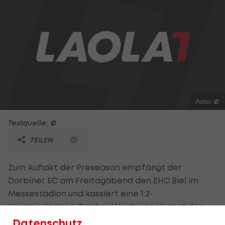
Foto: ©
Textquelle: ©
TEILEN
Zum Auftakt der Preseason empfängt der
Dorbiner EC am Freitagabend den EHC Biel im
Messestadion und kassiert eine 1:2-
Heimniederlage. Raphael Herburger bringt den
Klub aus der Schweizer Nationalliga A nach 13
Datenschutz