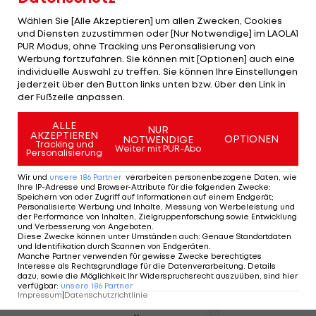
Minuten im Powerplay in Führung. Ende des des
Wählen Sie [Alle Akzeptieren] um allen Zwecken, Cookies
zweiten Drittels kommen die "Bulldogs" dann
und Diensten zuzustimmen oder [Nur Notwendige] im LAOLA1
besser ins Spiel und durch Neuzugang Andy
PUR Modus, ohne Tracking uns Peronsalisierung von
Werbung fortzufahren. Sie können mit [Optionen] auch eine
Bombach, der in Minute 40. Minute den Keeper
individuelle Auswahl zu treffen. Sie können Ihre Einstellungen
umkurvt, zum Ausgleich. Berthon (49.) sorgt vor
jederzeit über den Button links unten bzw. über den Link in
der Fußzeile anpassen.
1.200 Zuschauern allerdings noch für den Sieg der
Gäste.
ALLE
NUR
AKZEPTIEREN
OPTIONEN
NOTWENDIGE
Tracking und
Weiter mit PUR-Abo
Personalisierung
Mehr zum Thema
Wir und
unsere
186
Partner
verarbeiten personenbezogene Daten, wie
Ihre IP-Adresse und Browser-Attribute für die folgenden Zwecke
:
Speichern von oder Zugriff auf Informationen auf einem Endgerät;
Personalisierte Werbung und Inhalte, Messung von Werbeleistung und
der Performance von Inhalten, Zielgruppenforschung sowie Entwicklung
und Verbesserung von Angeboten
.
Diese Zwecke können unter Umständen auch
:
Genaue Standortdaten
und Identifikation durch Scannen von Endgeräten
.
Manche Partner verwenden für gewisse Zwecke berechtigtes
Interesse als Rechtsgrundlage für die Datenverarbeitung. Details
dazu, sowie die Möglichkeit Ihr Widerspruchsrecht auszuüben, sind hier
verfügbar
:
unsere
186
Partner
Impressum
|
Datenschutzrichtlinie