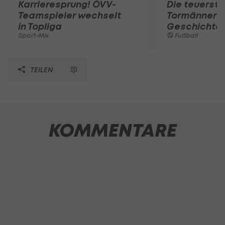
Karrieresprung! ÖVV-
Die teuerst
Teamspieler wechselt
Tormänner d
in Topliga
Geschichte
Sport-Mix
Fußball
TEILEN
KOMMENTARE