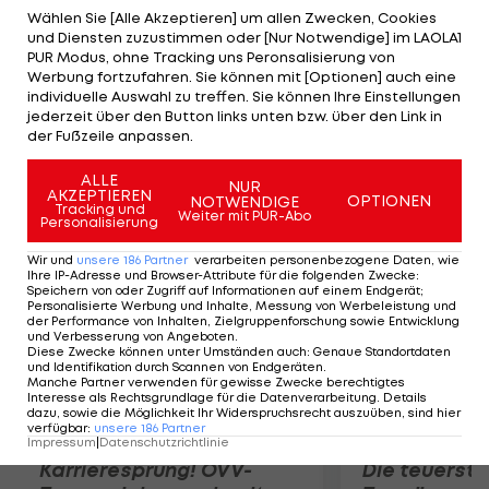
beisteuern konnte. Zuvor stand er für diverse
Wählen Sie [Alle Akzeptieren] um allen Zwecken, Cookies
und Diensten zuzustimmen oder [Nur Notwendige] im LAOLA1
Nachwuchsteams des schwedischen Klubs
PUR Modus, ohne Tracking uns Peronsalisierung von
Djurgarden auf dem Eis. Nemes unterschreibt bei
Werbung fortzufahren. Sie können mit [Optionen] auch eine
individuelle Auswahl zu treffen. Sie können Ihre Einstellungen
der Mannschaft von Neo-Coach Marty Raymond
jederzeit über den Button links unten bzw. über den Link in
einen Vertrag für zwei Jahre mit einem weiteren
der Fußzeile anpassen.
Jahr als Option.
ALLE
NUR
AKZEPTIEREN
OPTIONEN
NOTWENDIGE
Mehr zum Thema
Tracking und
Weiter mit PUR-Abo
Personalisierung
Wir und
unsere
186
Partner
verarbeiten personenbezogene Daten, wie
Ihre IP-Adresse und Browser-Attribute für die folgenden Zwecke
:
Speichern von oder Zugriff auf Informationen auf einem Endgerät;
Personalisierte Werbung und Inhalte, Messung von Werbeleistung und
der Performance von Inhalten, Zielgruppenforschung sowie Entwicklung
und Verbesserung von Angeboten
.
Diese Zwecke können unter Umständen auch
:
Genaue Standortdaten
und Identifikation durch Scannen von Endgeräten
.
Manche Partner verwenden für gewisse Zwecke berechtigtes
Interesse als Rechtsgrundlage für die Datenverarbeitung. Details
dazu, sowie die Möglichkeit Ihr Widerspruchsrecht auszuüben, sind hier
verfügbar
:
unsere
186
Partner
Impressum
|
Datenschutzrichtlinie
Karrieresprung! ÖVV-
Die teuerst