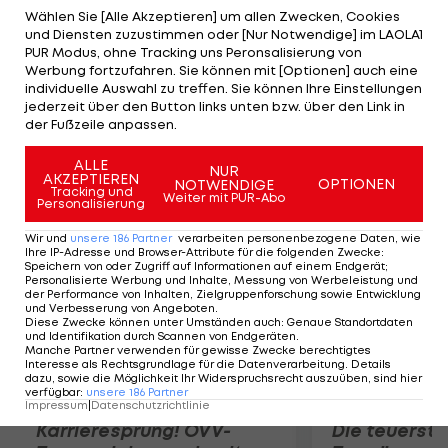
überzeugende Einsätze (27 Punkte), weshalb er
Wählen Sie [Alle Akzeptieren] um allen Zwecken, Cookies
und Diensten zuzustimmen oder [Nur Notwendige] im LAOLA1
nach Finnland zu Jokerit abgegeben wurde.
PUR Modus, ohne Tracking uns Peronsalisierung von
Trainer Pierre Page ist von Lupaschuks Qualitäten
Werbung fortzufahren. Sie können mit [Optionen] auch eine
individuelle Auswahl zu treffen. Sie können Ihre Einstellungen
überzeugt: "Ein talentierter Verteidiger, der gut
jederzeit über den Button links unten bzw. über den Link in
schießen kann und daher sehr flexibel einsetzbar
der Fußzeile anpassen.
ist."
ALLE
NUR
AKZEPTIEREN
OPTIONEN
NOTWENDIGE
Mehr zum Thema
Tracking und
Weiter mit PUR-Abo
Personalisierung
Wir und
unsere
186
Partner
verarbeiten personenbezogene Daten, wie
Ihre IP-Adresse und Browser-Attribute für die folgenden Zwecke
:
Speichern von oder Zugriff auf Informationen auf einem Endgerät;
Personalisierte Werbung und Inhalte, Messung von Werbeleistung und
der Performance von Inhalten, Zielgruppenforschung sowie Entwicklung
und Verbesserung von Angeboten
.
Diese Zwecke können unter Umständen auch
:
Genaue Standortdaten
und Identifikation durch Scannen von Endgeräten
.
Manche Partner verwenden für gewisse Zwecke berechtigtes
Interesse als Rechtsgrundlage für die Datenverarbeitung. Details
dazu, sowie die Möglichkeit Ihr Widerspruchsrecht auszuüben, sind hier
verfügbar
:
unsere
186
Partner
Impressum
|
Datenschutzrichtlinie
Karrieresprung! ÖVV-
Die teuerst