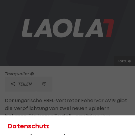
Foto: ©
Textquelle: ©
TEILEN
Der ungarische EBEL-Vertreter Fehervar AV19 gibt
die Verpflichtung von zwei neuen Spielern
bekannt. Die "roten Teufel" verstärken ihre
Abwehr mit dem 32-jährigen Schweden Johan
Datenschutz
Ejdpalm, der zuletzt für die Hamburg Freezers und