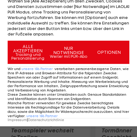
Wählen Sie [Alle Akzeptieren] um allen Zwecken, Cookies
den EHC München in der DEL auf dem Eis stand. Im
und Diensten zuzustimmen oder [Nur Notwendige] im LAOLA1
Sturm soll der US-Amerikaner Jeff LoVecchio für
PUR Modus, ohne Tracking uns Peronsalisierung von
Werbung fortzufahren. Sie können mit [Optionen] auch eine
Torgefahr sorgen. Der 28-Jährige verbuchte
individuelle Auswahl zu treffen. Sie können Ihre Einstellungen
vergangene Saison in der norwegischen Liga für
jederzeit über den Button links unten bzw. über den Link in
der Fußzeile anpassen.
Lillehammer 58 Scorerpunkte in 45 Einsätzen.
ALLE
NUR
AKZEPTIEREN
Mehr zum Thema
OPTIONEN
NOTWENDIGE
Tracking und
Weiter mit PUR-Abo
Personalisierung
Wir und
unsere
186
Partner
verarbeiten personenbezogene Daten, wie
Ihre IP-Adresse und Browser-Attribute für die folgenden Zwecke
:
Speichern von oder Zugriff auf Informationen auf einem Endgerät;
Personalisierte Werbung und Inhalte, Messung von Werbeleistung und
der Performance von Inhalten, Zielgruppenforschung sowie Entwicklung
und Verbesserung von Angeboten
.
Diese Zwecke können unter Umständen auch
:
Genaue Standortdaten
und Identifikation durch Scannen von Endgeräten
.
Manche Partner verwenden für gewisse Zwecke berechtigtes
Interesse als Rechtsgrundlage für die Datenverarbeitung. Details
dazu, sowie die Möglichkeit Ihr Widerspruchsrecht auszuüben, sind hier
verfügbar
:
unsere
186
Partner
Impressum
|
Datenschutzrichtlinie
Karrieresprung! ÖVV-
Die teuerst
Teamspieler wechselt
Tormänner d