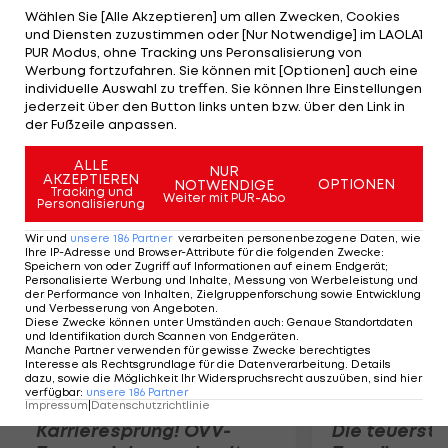
Spielen für HC Kometa Brno, HC Zlin bzw. HC Slavia
Wählen Sie [Alle Akzeptieren] um allen Zwecken, Cookies
und Diensten zuzustimmen oder [Nur Notwendige] im LAOLA1
Praha erzielte er 22 Punkte. "Er ist ein verlässlicher
PUR Modus, ohne Tracking uns Peronsalisierung von
Verteidiger, der sich auch in der Offensive
Werbung fortzufahren. Sie können mit [Optionen] auch eine
individuelle Auswahl zu treffen. Sie können Ihre Einstellungen
einbringt", weiß Sportdirektor Docekal. Senkerik
jederzeit über den Button links unten bzw. über den Link in
erhält vorerst einen Try-out-Vertrag für einen
der Fußzeile anpassen.
Monat.
ALLE
NUR
AKZEPTIEREN
OPTIONEN
NOTWENDIGE
Mehr zum Thema
Tracking und
Weiter mit PUR-Abo
Personalisierung
Wir und
unsere
186
Partner
verarbeiten personenbezogene Daten, wie
Ihre IP-Adresse und Browser-Attribute für die folgenden Zwecke
:
Speichern von oder Zugriff auf Informationen auf einem Endgerät;
Personalisierte Werbung und Inhalte, Messung von Werbeleistung und
der Performance von Inhalten, Zielgruppenforschung sowie Entwicklung
und Verbesserung von Angeboten
.
Diese Zwecke können unter Umständen auch
:
Genaue Standortdaten
und Identifikation durch Scannen von Endgeräten
.
Manche Partner verwenden für gewisse Zwecke berechtigtes
Interesse als Rechtsgrundlage für die Datenverarbeitung. Details
dazu, sowie die Möglichkeit Ihr Widerspruchsrecht auszuüben, sind hier
verfügbar
:
unsere
186
Partner
Impressum
|
Datenschutzrichtlinie
Karrieresprung! ÖVV-
Die teuerst