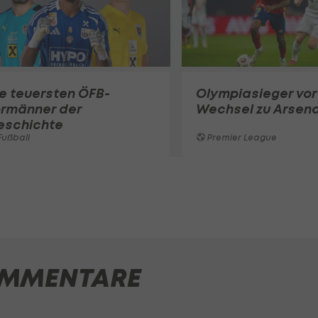
e teuersten ÖFB-
Olympiasieger vor
ormänner der
Wechsel zu Arsena
eschichte
ußball
Premier League
MMENTARE