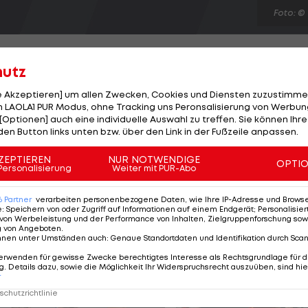
Foto: ©
hutz
le Akzeptieren] um allen Zwecken, Cookies und Diensten zuzustimme
 LAOLA1 PUR Modus, ohne Tracking uns Peronsalisierung von Werbung
r SV am Dienstag in Linz (3:5) die erste Niederlage
[Optionen] auch eine individuelle Auswahl zu treffen. Sie können Ihre
, wollen die "Adler" am Freitag (19:10 Uhr, live bei
den Button links unten bzw. über den Link in der Fußzeile anpassen.
ie Siegerstraße. "Das Spiel in Linz hätte der VSV
ZEPTIEREN
NUR NOTWENDIGE
OPTI
aie"-Coach Christer Olsson der guten Form der Gäste
Personalisierung
Weiter mit PUR-Abo
piel Tyler Scofield und Florian Pedevilla weiterhin
6
Partner
verarbeiten personenbezogene Daten, wie Ihre IP-Adresse und Browser-
e
:
Speichern von oder Zugriff auf Informationen auf einem Endgerät; Personalisi
von Werbeleistung und der Performance von Inhalten, Zielgruppenforschung sow
g von Angeboten
.
nnen unter Umständen auch
:
Genaue Standortdaten und Identifikation durch Sca
erwenden für gewisse Zwecke berechtigtes Interesse als Rechtsgrundlage für d
. Details dazu, sowie die Möglichkeit Ihr Widerspruchsrecht auszuüben, sind hie
r
chutzrichtlinie