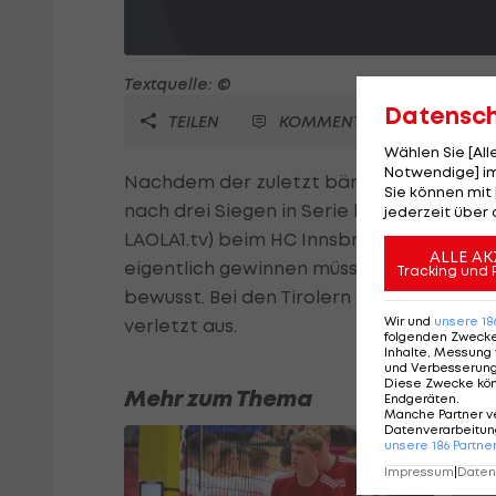
Textquelle: ©
Datensc
TEILEN
KOMMENTARE
Wählen Sie [Al
Notwendige] im
Nachdem der zuletzt bärenstarke Villache
Sie können mit 
nach drei Siegen in Serie hinnehmen musste
jederzeit über 
LAOLA1.tv) beim HC Innsbruck zurück auf d
ALLE AK
eigentlich gewinnen müssen", ist sich "H
Tracking und 
bewusst. Bei den Tirolern fallen im Heims
Wir und
unsere
18
verletzt aus.
folgenden Zweck
Inhalte, Messung 
und Verbesserun
Diese Zwecke kö
Mehr zum Thema
Endgeräten
.
Manche Partner v
Datenverarbeitung
unsere
186
Partne
Impressum
|
Datens