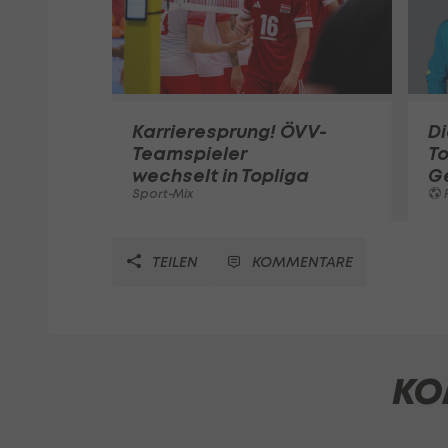
Karrieresprung! ÖVV-
Di
Teamspieler
T
wechselt in Topliga
G
Sport-Mix
F
TEILEN
KOMMENTARE
KO