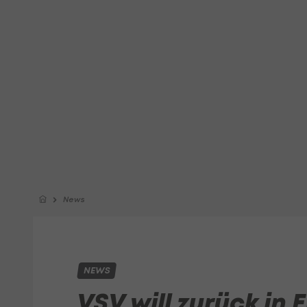
News
NEWS
VSV will zurück in 