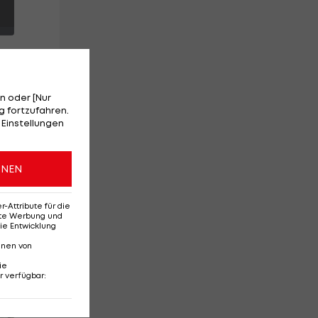
n oder [Nur
 fortzufahren.
 Einstellungen
ONEN
Attribute für die
erte Werbung und
ie Entwicklung
nnen von
ie
r verfügbar
:
Red-Bull-Rückkehr?
Ten