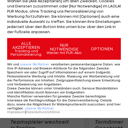
Wählen Sie [Alle Akzeptieren] um allen Zwecken, Cookies
unterliegt bei Leader Znojmo 2:3 (0:0,1:1,1:1) n.P. Der
und Diensten zuzustimmen oder [Nur Notwendige] im LAOLA1
VSV lässt beim 4:1 (2:0,0:1,2:0) gegen Ljubljana nichts
PUR Modus, ohne Tracking uns Peronsalisierung von
Werbung fortzufahren. Sie können mit [Optionen] auch eine
anbrennen. Dornbirn setzt sich gegen die Capitals
individuelle Auswahl zu treffen. Sie können Ihre Einstellungen
mit 2:1 (0:0,1:1,1:0) durch. Caruso (46.) trifft zur
jederzeit über den Button links unten bzw. über den Link in
der Fußzeile anpassen.
Entscheidung. RBS-HCI 5:3, HCB-KAC 5:4 OT.
ALLE
NUR
AKZEPTIEREN
Mehr zum Thema
OPTIONEN
NOTWENDIGE
Tracking und
Weiter mit PUR-Abo
Personalisierung
Wir und
unsere
186
Partner
verarbeiten personenbezogene Daten, wie
Ihre IP-Adresse und Browser-Attribute für die folgenden Zwecke
:
Speichern von oder Zugriff auf Informationen auf einem Endgerät;
Personalisierte Werbung und Inhalte, Messung von Werbeleistung und
der Performance von Inhalten, Zielgruppenforschung sowie Entwicklung
und Verbesserung von Angeboten
.
Diese Zwecke können unter Umständen auch
:
Genaue Standortdaten
und Identifikation durch Scannen von Endgeräten
.
Manche Partner verwenden für gewisse Zwecke berechtigtes
Interesse als Rechtsgrundlage für die Datenverarbeitung. Details
dazu, sowie die Möglichkeit Ihr Widerspruchsrecht auszuüben, sind hier
verfügbar
:
unsere
186
Partner
Impressum
|
Datenschutzrichtlinie
Karrieresprung! ÖVV-
Die teuerst
Teamspieler wechselt
Tormänner d