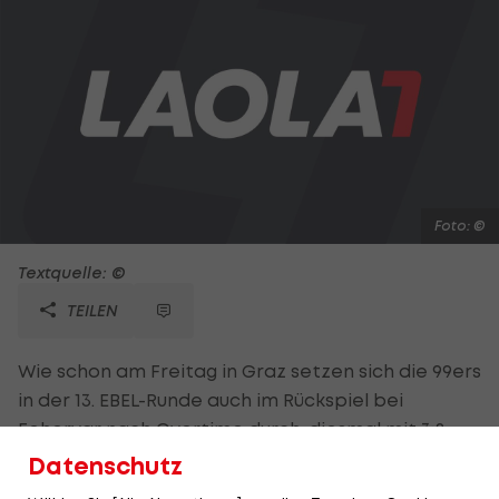
Foto: ©
Textquelle: ©
TEILEN
Wie schon am Freitag in Graz setzen sich die 99ers
in der 13. EBEL-Runde auch im Rückspiel bei
Fehervar nach Overtime durch, diesmal mit 3:2.
Brophey (61.) erzielt den Siegtreffer, im 2. Drittel
Datenschutz
kommt es zu vier Toren und neun Strafen. Linz