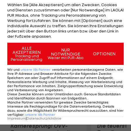
Thrashers (heute Winnipeg Jets) gedrafted und
Wählen Sie [Alle Akzeptieren] um allen Zwecken, Cookies
und Diensten zuzustimmen oder [Nur Notwendige] im LAOLA1
brachte es in 145 AHL-Einsätzen für die Chicago
PUR Modus, ohne Tracking uns Peronsalisierung von
Wolves und die Hershey Bears auf 45
Werbung fortzufahren. Sie können mit [Optionen] auch eine
individuelle Auswahl zu treffen. Sie können Ihre Einstellungen
Scorerpunkte. Zuletzt spielte der Flügelstürmer in
jederzeit über den Button links unten bzw. über den Link in
der Asia League für die Nikko Icebucks und
der Fußzeile anpassen.
verzeichnete dort in 36 Einsätzen 40 Punkte.
ALLE
NUR
AKZEPTIEREN
OPTIONEN
NOTWENDIGE
Mehr zum Thema
Tracking und
Weiter mit PUR-Abo
Personalisierung
Wir und
unsere
186
Partner
verarbeiten personenbezogene Daten, wie
Ihre IP-Adresse und Browser-Attribute für die folgenden Zwecke
:
Speichern von oder Zugriff auf Informationen auf einem Endgerät;
Personalisierte Werbung und Inhalte, Messung von Werbeleistung und
der Performance von Inhalten, Zielgruppenforschung sowie Entwicklung
und Verbesserung von Angeboten
.
Diese Zwecke können unter Umständen auch
:
Genaue Standortdaten
und Identifikation durch Scannen von Endgeräten
.
Manche Partner verwenden für gewisse Zwecke berechtigtes
Interesse als Rechtsgrundlage für die Datenverarbeitung. Details
dazu, sowie die Möglichkeit Ihr Widerspruchsrecht auszuüben, sind hier
verfügbar
:
unsere
186
Partner
Impressum
|
Datenschutzrichtlinie
Karrieresprung! ÖVV-
Die teuerst