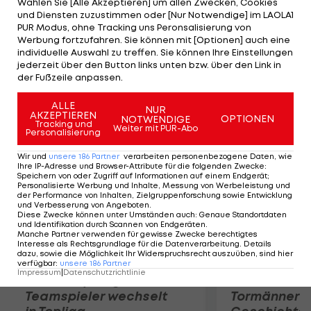
Wählen Sie [Alle Akzeptieren] um allen Zwecken, Cookies
den letzten beiden Jahren beim Nationalliga-
und Diensten zuzustimmen oder [Nur Notwendige] im LAOLA1
Verein ATSE Graz unter Vertrag stand. Dem
PUR Modus, ohne Tracking uns Peronsalisierung von
Werbung fortzufahren. Sie können mit [Optionen] auch eine
Slowenen wird aufgrund seiner Fangquote von 92,7
individuelle Auswahl zu treffen. Sie können Ihre Einstellungen
Prozent im vergangenen Jahr durchaus der
jederzeit über den Button links unten bzw. über den Link in
der Fußzeile anpassen.
Schritt in die Erste Bank Eishockey Liga zugetraut.
ALLE
NUR
AKZEPTIEREN
Mehr zum Thema
OPTIONEN
NOTWENDIGE
Tracking und
Weiter mit PUR-Abo
Personalisierung
Wir und
unsere
186
Partner
verarbeiten personenbezogene Daten, wie
Ihre IP-Adresse und Browser-Attribute für die folgenden Zwecke
:
Speichern von oder Zugriff auf Informationen auf einem Endgerät;
Personalisierte Werbung und Inhalte, Messung von Werbeleistung und
der Performance von Inhalten, Zielgruppenforschung sowie Entwicklung
und Verbesserung von Angeboten
.
Diese Zwecke können unter Umständen auch
:
Genaue Standortdaten
und Identifikation durch Scannen von Endgeräten
.
Manche Partner verwenden für gewisse Zwecke berechtigtes
Interesse als Rechtsgrundlage für die Datenverarbeitung. Details
dazu, sowie die Möglichkeit Ihr Widerspruchsrecht auszuüben, sind hier
verfügbar
:
unsere
186
Partner
Impressum
|
Datenschutzrichtlinie
Karrieresprung! ÖVV-
Die teuerst
Teamspieler wechselt
Tormänner d