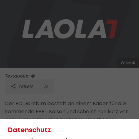
Foto: ©
Textquelle: ©
TEILEN
Der EC Dornbirn bastelt an einem Kader für die
kommende EBEL-Saison und scheint nun kurz vor
dem ersten Transfer zu stehen. Wie "hockey-
news" berichtet, haben die Vorarlberger ihre
Datenschutz
Fühler nach Torhüter Ales Sila ausgestreckt, der in