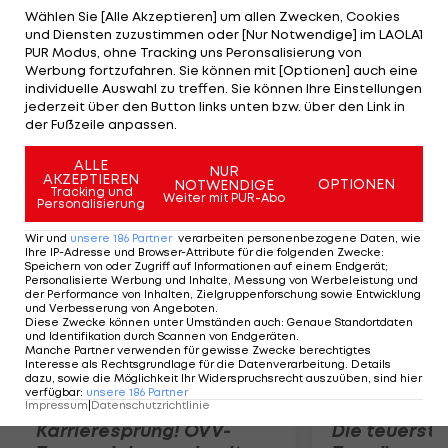
Amerikaner tritt somit die Nachfolge von Pierre
Wählen Sie [Alle Akzeptieren] um allen Zwecken, Cookies
und Diensten zuzustimmen oder [Nur Notwendige] im LAOLA1
Page an, der bekanntlich zu RB München
PUR Modus, ohne Tracking uns Peronsalisierung von
gewechselt ist. Bereits in Berlin folgte Jackson als
Werbung fortzufahren. Sie können mit [Optionen] auch eine
individuelle Auswahl zu treffen. Sie können Ihre Einstellungen
Head Coach Pierre Page nach, außerdem
jederzeit über den Button links unten bzw. über den Link in
arbeiteten die beiden als Trainergespann in der
der Fußzeile anpassen.
NHL.
ALLE
NUR
AKZEPTIEREN
OPTIONEN
NOTWENDIGE
Mehr zum Thema
Tracking und
Weiter mit PUR-Abo
Personalisierung
Wir und
unsere
186
Partner
verarbeiten personenbezogene Daten, wie
Ihre IP-Adresse und Browser-Attribute für die folgenden Zwecke
:
Speichern von oder Zugriff auf Informationen auf einem Endgerät;
Personalisierte Werbung und Inhalte, Messung von Werbeleistung und
der Performance von Inhalten, Zielgruppenforschung sowie Entwicklung
und Verbesserung von Angeboten
.
Diese Zwecke können unter Umständen auch
:
Genaue Standortdaten
und Identifikation durch Scannen von Endgeräten
.
Manche Partner verwenden für gewisse Zwecke berechtigtes
Interesse als Rechtsgrundlage für die Datenverarbeitung. Details
dazu, sowie die Möglichkeit Ihr Widerspruchsrecht auszuüben, sind hier
verfügbar
:
unsere
186
Partner
Impressum
|
Datenschutzrichtlinie
Karrieresprung! ÖVV-
Die teuerst