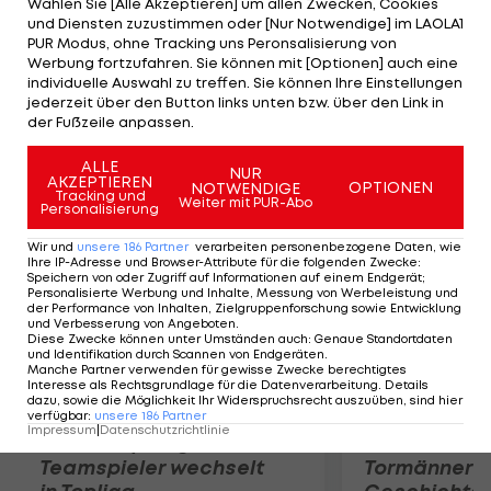
Wählen Sie [Alle Akzeptieren] um allen Zwecken, Cookies
Nationalspieler Christoph Harand (zuletzt Vienna
und Diensten zuzustimmen oder [Nur Notwendige] im LAOLA1
Capitals) und Michael Lebler (Meister mit den
PUR Modus, ohne Tracking uns Peronsalisierung von
Werbung fortzufahren. Sie können mit [Optionen] auch eine
Black Wings Linz) ein Probetraining bei den
individuelle Auswahl zu treffen. Sie können Ihre Einstellungen
Vorarlbergern. Auch der ehemalige Caps-
jederzeit über den Button links unten bzw. über den Link in
der Fußzeile anpassen.
Schwede Filip Gunnarsson spielt in Dornbirn vor.
ALLE
NUR
AKZEPTIEREN
Mehr zum Thema
OPTIONEN
NOTWENDIGE
Tracking und
Weiter mit PUR-Abo
Personalisierung
Wir und
unsere
186
Partner
verarbeiten personenbezogene Daten, wie
Ihre IP-Adresse und Browser-Attribute für die folgenden Zwecke
:
Speichern von oder Zugriff auf Informationen auf einem Endgerät;
Personalisierte Werbung und Inhalte, Messung von Werbeleistung und
der Performance von Inhalten, Zielgruppenforschung sowie Entwicklung
und Verbesserung von Angeboten
.
Diese Zwecke können unter Umständen auch
:
Genaue Standortdaten
und Identifikation durch Scannen von Endgeräten
.
Manche Partner verwenden für gewisse Zwecke berechtigtes
Interesse als Rechtsgrundlage für die Datenverarbeitung. Details
dazu, sowie die Möglichkeit Ihr Widerspruchsrecht auszuüben, sind hier
verfügbar
:
unsere
186
Partner
Impressum
|
Datenschutzrichtlinie
Karrieresprung! ÖVV-
Die teuerst
Teamspieler wechselt
Tormänner d