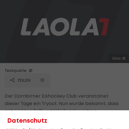
Foto: ©
Textquelle: ©
TEILEN
Der Dornbirner Eishockey Club veranstaltet
dieser Tage ein Tryout. Nun wurde bekannt, dass
neben Nico Toff und Niki Petrik weitere
aussortierte EBEL-Spieler ihr Glück bei den
Datenschutz
Bulldogs versuchen wollen. So absolvieren auch Ex-