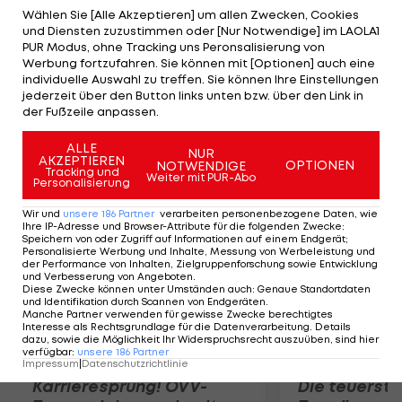
Saison noch für Ljubljana auf dem Eis stand. Dort
Wählen Sie [Alle Akzeptieren] um allen Zwecken, Cookies
und Diensten zuzustimmen oder [Nur Notwendige] im LAOLA1
verbuchte der 25-Jährige in 19 Spielen 15
PUR Modus, ohne Tracking uns Peronsalisierung von
Scorerpunkte. "Brock McBride ist in den wenigen
Werbung fortzufahren. Sie können mit [Optionen] auch eine
individuelle Auswahl zu treffen. Sie können Ihre Einstellungen
Spielen, die er für Ljubljana bestritten hat, durch
jederzeit über den Button links unten bzw. über den Link in
sein Eislaufkönnen und seine Kampfkraft
der Fußzeile anpassen.
aufgefallen", schwärmt Trainer Samuelsson.
ALLE
NUR
AKZEPTIEREN
OPTIONEN
NOTWENDIGE
Mehr zum Thema
Tracking und
Weiter mit PUR-Abo
Personalisierung
Wir und
unsere
186
Partner
verarbeiten personenbezogene Daten, wie
Ihre IP-Adresse und Browser-Attribute für die folgenden Zwecke
:
Speichern von oder Zugriff auf Informationen auf einem Endgerät;
Personalisierte Werbung und Inhalte, Messung von Werbeleistung und
der Performance von Inhalten, Zielgruppenforschung sowie Entwicklung
und Verbesserung von Angeboten
.
Diese Zwecke können unter Umständen auch
:
Genaue Standortdaten
und Identifikation durch Scannen von Endgeräten
.
Manche Partner verwenden für gewisse Zwecke berechtigtes
Interesse als Rechtsgrundlage für die Datenverarbeitung. Details
dazu, sowie die Möglichkeit Ihr Widerspruchsrecht auszuüben, sind hier
verfügbar
:
unsere
186
Partner
Impressum
|
Datenschutzrichtlinie
Karrieresprung! ÖVV-
Die teuerst