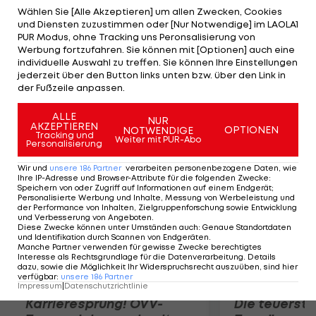
werden sehr viel Freude mit ihm haben", so der
Wählen Sie [Alle Akzeptieren] um allen Zwecken, Cookies
und Diensten zuzustimmen oder [Nur Notwendige] im LAOLA1
Coach. Sylvester sammelte letzte Saison in der
PUR Modus, ohne Tracking uns Peronsalisierung von
AHL für Abbotsford in 62 Einsätzen 23
Werbung fortzufahren. Sie können mit [Optionen] auch eine
individuelle Auswahl zu treffen. Sie können Ihre Einstellungen
Scorerpunkte. Weiters verlängern die Caps den
jederzeit über den Button links unten bzw. über den Link in
Vertrag mit dem 22-jährigen Verteidiger Peter
der Fußzeile anpassen.
Schweda um ein Jahr.
ALLE
NUR
AKZEPTIEREN
OPTIONEN
NOTWENDIGE
Mehr zum Thema
Tracking und
Weiter mit PUR-Abo
Personalisierung
Wir und
unsere
186
Partner
verarbeiten personenbezogene Daten, wie
Ihre IP-Adresse und Browser-Attribute für die folgenden Zwecke
:
Speichern von oder Zugriff auf Informationen auf einem Endgerät;
Personalisierte Werbung und Inhalte, Messung von Werbeleistung und
der Performance von Inhalten, Zielgruppenforschung sowie Entwicklung
und Verbesserung von Angeboten
.
Diese Zwecke können unter Umständen auch
:
Genaue Standortdaten
und Identifikation durch Scannen von Endgeräten
.
Manche Partner verwenden für gewisse Zwecke berechtigtes
Interesse als Rechtsgrundlage für die Datenverarbeitung. Details
dazu, sowie die Möglichkeit Ihr Widerspruchsrecht auszuüben, sind hier
verfügbar
:
unsere
186
Partner
Impressum
|
Datenschutzrichtlinie
Karrieresprung! ÖVV-
Die teuerst