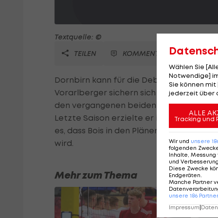
Textquelle: ©
Datensc
TEILEN
KOMMENTARE
Wählen Sie [Al
Notwendige] im
Dornbirn kann für die Debüt-Saison in 
Sie können mit 
Vorarlberger sichern sich die Dienste von
jederzeit über 
den vergangenen beiden Jahren für Red B
ALLE AK
Letzte Saison erzielte er in 43 Spielen el
Tracking und 
es, dass Bois in den Plänen von Head C
Wir und
unsere
18
wird.
folgenden Zweck
Inhalte, Messung 
und Verbesserun
Diese Zwecke kö
Mehr zum Thema
Endgeräten
.
Manche Partner v
Datenverarbeitung
unsere
186
Partne
Impressum
|
Datens