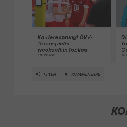
Karrieresprung! ÖVV-
Di
Teamspieler
T
wechselt in Topliga
G
Sport-Mix
F
TEILEN
KOMMENTARE
KO