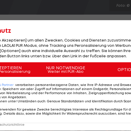
Foto: ©
hutz
le Akzeptieren] um allen Zwecken, Cookies und Diensten zuzustimme
 LAOLA1 PUR Modus, ohne Tracking uns Peronsalisierung von Werbung
der EBEL mit einem namhaften Neuzugang aufwarten. Di
[Optionen] auch eine individuelle Auswahl zu treffen. Sie können Ihre
 Angreifer Danny Bois. Der 29-jährige Kanadier spielte 
den Button links unten bzw. über den Link in der Fußzeile anpassen.
ull Salzburg und gehörte 2011 zur Meister-Mannschaft
ZEPTIEREN
NUR NOTWENDIGE
OPTI
f Tore und 13 Assists. In einer Aussendung des Klubs heiß
Personalisierung
Weiter mit PUR-Abo
oach Dave MacQueen "eine zentrale Rolle" einnehmen
6
Partner
verarbeiten personenbezogene Daten, wie Ihre IP-Adresse und Browser-
e
:
Speichern von oder Zugriff auf Informationen auf einem Endgerät; Personalisi
von Werbeleistung und der Performance von Inhalten, Zielgruppenforschung sow
g von Angeboten
.
nnen unter Umständen auch
:
Genaue Standortdaten und Identifikation durch Sca
erwenden für gewisse Zwecke berechtigtes Interesse als Rechtsgrundlage für d
. Details dazu, sowie die Möglichkeit Ihr Widerspruchsrecht auszuüben, sind hie
r
chutzrichtlinie