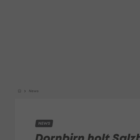
News
NEWS
Dornbirn holt Sal