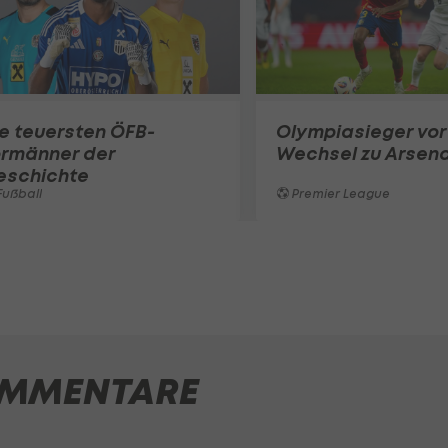
e teuersten ÖFB-
Olympiasieger vor
ormänner der
Wechsel zu Arsena
eschichte
ußball
Premier League
MMENTARE