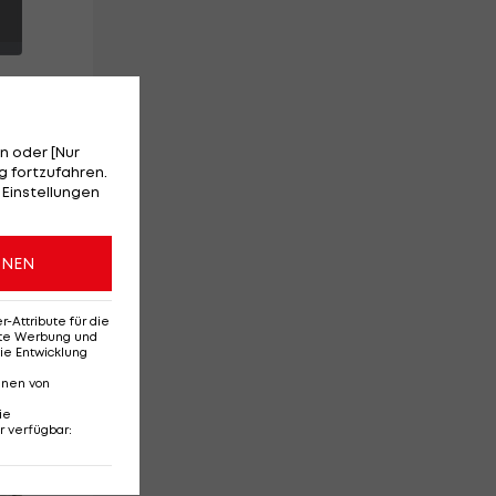
n oder [Nur
 fortzufahren.
e
 Einstellungen
in
.
ONEN
t
Attribute für die
erte Werbung und
ie Entwicklung
nnen von
ie
r verfügbar
:
Red-Bull-Rückkehr?
Ten