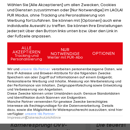
Nachwuchs des HK Jesenice und absolvierte
Wählen Sie [Alle Akzeptieren] um allen Zwecken, Cookies
und Diensten zuzustimmen oder [Nur Notwendige] im LAOLA1
bereits 104 EBEL-Partien. Weiters wird der Vertrag
PUR Modus, ohne Tracking uns Peronsalisierung von
mit Defender Igor Cvetek um ein Jahr verlängert.
Werbung fortzufahren. Sie können mit [Optionen] auch eine
individuelle Auswahl zu treffen. Sie können Ihre Einstellungen
Der 25-Jährige spielt bereits seit zehn Jahren bei
jederzeit über den Button links unten bzw. über den Link in
den Slowenen. Verzichten wird Ljubljana hingegen
der Fußzeile anpassen.
künftig auf die Dienste von David Sefic.
ALLE
NUR
AKZEPTIEREN
OPTIONEN
NOTWENDIGE
Mehr zum Thema
Tracking und
Weiter mit PUR-Abo
Personalisierung
Wir und
unsere
186
Partner
verarbeiten personenbezogene Daten, wie
Ihre IP-Adresse und Browser-Attribute für die folgenden Zwecke
:
Speichern von oder Zugriff auf Informationen auf einem Endgerät;
Personalisierte Werbung und Inhalte, Messung von Werbeleistung und
der Performance von Inhalten, Zielgruppenforschung sowie Entwicklung
und Verbesserung von Angeboten
.
Diese Zwecke können unter Umständen auch
:
Genaue Standortdaten
und Identifikation durch Scannen von Endgeräten
.
Manche Partner verwenden für gewisse Zwecke berechtigtes
Interesse als Rechtsgrundlage für die Datenverarbeitung. Details
dazu, sowie die Möglichkeit Ihr Widerspruchsrecht auszuüben, sind hier
verfügbar
:
unsere
186
Partner
Impressum
|
Datenschutzrichtlinie
Karrieresprung! ÖVV-
Die teuerst