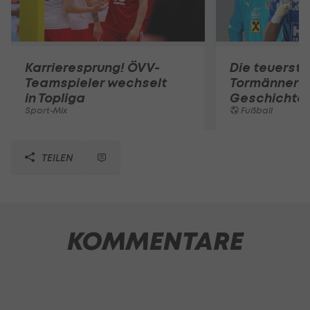
Karrieresprung! ÖVV-
Die teuerst
Teamspieler wechselt
Tormänner d
in Topliga
Geschichte
Sport-Mix
Fußball
TEILEN
KOMMENTARE