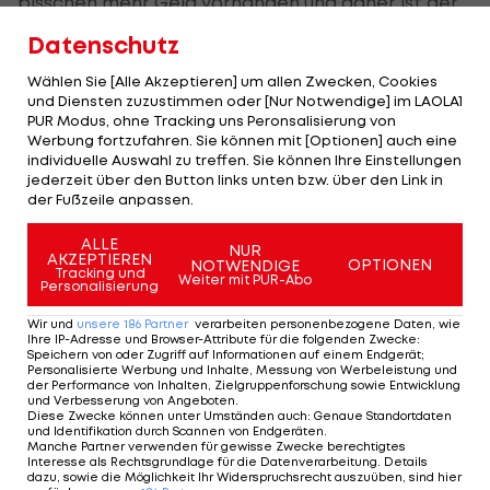
bisschen mehr Geld vorhanden und daher ist der
eine oder andere Ausländer vielleicht ein wenig
Datenschutz
stärker. Das Niveau der Österreicher und der
Wählen Sie [Alle Akzeptieren] um allen Zwecken, Cookies
Deutschen ist aber relativ gleich. Ich sehe es nicht
und Diensten zuzustimmen oder [Nur Notwendige] im LAOLA1
als Rück- sondern vielmehr als Karriereschritt. Ich
PUR Modus, ohne Tracking uns Peronsalisierung von
Werbung fortzufahren. Sie können mit [Optionen] auch eine
hatte es immer im Hinterkopf hier mal zu spielen,
individuelle Auswahl zu treffen. Sie können Ihre Einstellungen
jetzt ist es so gekommen und ich freue mich
jederzeit über den Button links unten bzw. über den Link in
der Fußzeile anpassen.
darauf.
ALLE
NUR
LAOLA1:
Was sagst du zur Grazer Eishalle?
AKZEPTIEREN
OPTIONEN
NOTWENDIGE
Tracking und
Weiter mit PUR-Abo
Personalisierung
Langwieder:
Der Bunker (lacht). Nein, ich war
Wir und
unsere
186
Partner
verarbeiten personenbezogene Daten, wie
darauf eingestellt und das Stadion in Iserlohn, wo
Ihre IP-Adresse und Browser-Attribute für die folgenden Zwecke
:
Speichern von oder Zugriff auf Informationen auf einem Endgerät;
ich bisher gespielt habe, ist zwar schön aber auch
Personalisierte Werbung und Inhalte, Messung von Werbeleistung und
der Performance von Inhalten, Zielgruppenforschung sowie Entwicklung
eine alte Halle. Ich spiele lieber in alten
und Verbesserung von Angeboten
.
Diese Zwecke können unter Umständen auch
:
Genaue Standortdaten
Spielstätten als in den neuen supermodernen
und Identifikation durch Scannen von Endgeräten
.
Manche Partner verwenden für gewisse Zwecke berechtigtes
Arenen, denn die Stimmung und das Flair sind
Interesse als Rechtsgrundlage für die Datenverarbeitung. Details
einfach besser.
dazu, sowie die Möglichkeit Ihr Widerspruchsrecht auszuüben, sind hier