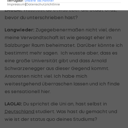
verfügbar
:
unsere
186
Partner
Impressum
|
Datenschutzrichtlinie
LAOLA1:
Wusstest du etwas über die Stadt Graz,
bevor du unterschrieben hast?
Langwieder:
Zugegebenermaßen nicht viel, denn
meine Verwandtschaft ist wie gesagt eher im
Salzburger Raum beheimatet. Darüber könnte ich
bestimmt mehr sagen. Ich wusste aber, dass es
eine große Universität gibt und dass Arnold
Schwarzenegger aus dieser Gegend kommt.
Ansonsten nicht viel. Ich habe mich
weitestgehend überraschen lassen und ich finde
es sensationell hier.
LAOLA1:
Du sprichst die Uni an, hast selbst in
Deutschland
studiert. Was hast du gemacht und
wie ist der status quo deines Studiums?