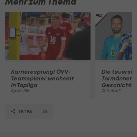
Mehr zum Thema
Karrieresprung! ÖVV-
Die teuerst
Teamspieler wechselt
Tormänner d
in Topliga
Geschichte
Sport-Mix
Fußball
TEILEN