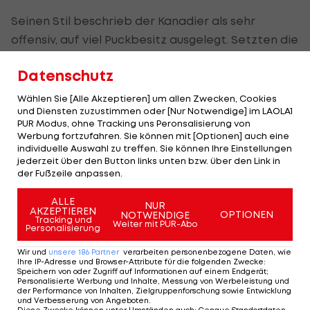
Seinen Stil beschrieb der Kanadier als sehr
offensiv, auf viel Puckbesitz ausgelegt. Setzten die
Vorgänger Pierre Page und Don Jackson auf
Datenschutz
Jugend bzw. Routine, spielt dieses Kriterium für ihn
keine Rolle.
Wählen Sie [Alle Akzeptieren] um allen Zwecken, Cookies
und Diensten zuzustimmen oder [Nur Notwendige] im LAOLA1
PUR Modus, ohne Tracking uns Peronsalisierung von
"Völlig egal, ob jung oder alt. Es kommt nur auf die
Werbung fortzufahren. Sie können mit [Optionen] auch eine
Klasse des Spielers an", sagte Ratushny, der sein
individuelle Auswahl zu treffen. Sie können Ihre Einstellungen
jederzeit über den Button links unten bzw. über den Link in
Team in allen Bereichen neu aufbauen muss.
der Fußzeile anpassen.
Auch Dehner nach München
ALLE
NUR
AKZEPTIEREN
OPTIONEN
NOTWENDIGE
Tracking und
Donnerstag wurde bekannt, dass neben
Weiter mit PUR-Abo
Personalisierung
Assistenztrainer Matt McIlvane und Goalie-Coach
Wir und
unsere
186
Partner
verarbeiten personenbezogene Daten, wie
Patrick Dallaire auch die Stürmer Garrett Roe
Ihre IP-Adresse und Browser-Attribute für die folgenden Zwecke
:
Speichern von oder Zugriff auf Informationen auf einem Endgerät;
(USA) und Evan Brophey (CAN) zum EHC München
Personalisierte Werbung und Inhalte, Messung von Werbeleistung und
der Performance von Inhalten, Zielgruppenforschung sowie Entwicklung
wechseln.
und Verbesserung von Angeboten
.