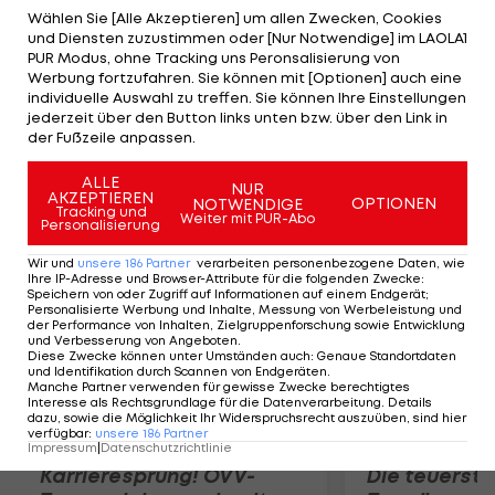
auswärts mit 1:3 (22,-23,-19,-17) geschlagen geben.
Wählen Sie [Alle Akzeptieren] um allen Zwecken, Cookies
und Diensten zuzustimmen oder [Nur Notwendige] im LAOLA1
Am Sonntag (17 Uhr) folgt das zweite
PUR Modus, ohne Tracking uns Peronsalisierung von
Kräftemessen mit der Türkei. Österreich liegt nach
Werbung fortzufahren. Sie können mit [Optionen] auch eine
individuelle Auswahl zu treffen. Sie können Ihre Einstellungen
drei Niederlagen auf dem letzten Platz der
jederzeit über den Button links unten bzw. über den Link in
Gruppe B. Im Parallelspiel schlägt Leader
der Fußzeile anpassen.
Mazedonien Dänemark zu Hause mit 3:0.
ALLE
NUR
AKZEPTIEREN
OPTIONEN
NOTWENDIGE
Mehr zum Thema
Tracking und
Weiter mit PUR-Abo
Personalisierung
Wir und
unsere
186
Partner
verarbeiten personenbezogene Daten, wie
Ihre IP-Adresse und Browser-Attribute für die folgenden Zwecke
:
Speichern von oder Zugriff auf Informationen auf einem Endgerät;
Personalisierte Werbung und Inhalte, Messung von Werbeleistung und
der Performance von Inhalten, Zielgruppenforschung sowie Entwicklung
und Verbesserung von Angeboten
.
Diese Zwecke können unter Umständen auch
:
Genaue Standortdaten
und Identifikation durch Scannen von Endgeräten
.
Manche Partner verwenden für gewisse Zwecke berechtigtes
Interesse als Rechtsgrundlage für die Datenverarbeitung. Details
dazu, sowie die Möglichkeit Ihr Widerspruchsrecht auszuüben, sind hier
verfügbar
:
unsere
186
Partner
Impressum
|
Datenschutzrichtlinie
Karrieresprung! ÖVV-
Die teuerst