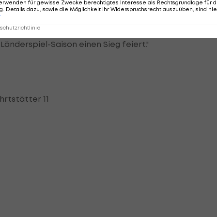
erwenden für gewisse Zwecke berechtigtes Interesse als Rechtsgrundlage für d
keren waren", erklärte ÖVV-Teamchef Michael Warm.
. Details dazu, sowie die Möglichkeit Ihr Widerspruchsrecht auszuüben, sind hie
r
chutzrichtlinie
er, wie ich meine, in Ordnung geht. Für die Moral ist es
änderspiel-Saison einen Sieg feiert."
hrtstätter 11