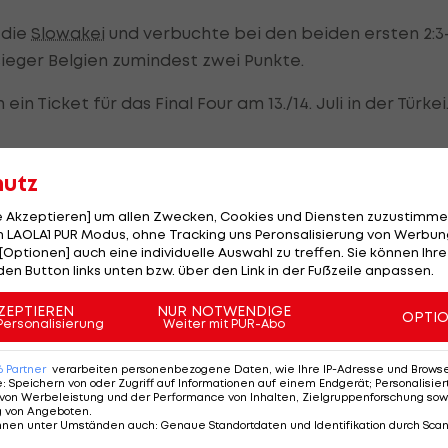
 die
Slowakei
und verbuchte bei den beiden ersten 2:3
eger Belgien zumindest zwei Punkte.
in Ticket für das Final Four am 13./14. Juli in der Türkei
hutz
apazen der vergangenen Wochen anzumerken.
le Akzeptieren] um allen Zwecken, Cookies und Diensten zuzustimme
er als mental stärkeres Team, das zwar in jedem Satz,
 LAOLA1 PUR Modus, ohne Tracking uns Peronsalisierung von Werbung
[Optionen] auch eine individuelle Auswahl zu treffen. Sie können Ihre
nd hinterherlief, in den entscheidenden Momenten ab
den Button links unten bzw. über den Link in der Fußzeile anpassen.
ZEPTIEREN
NUR NOTWENDIGE
OPTI
Personalisierung
Weiter mit PUR-Abo
 Dänen wegen der solideren Annahme das bessere End
6
Partner
verarbeiten personenbezogene Daten, wie Ihre IP-Adresse und Browser-
e
:
Speichern von oder Zugriff auf Informationen auf einem Endgerät; Personalisi
von Werbeleistung und der Performance von Inhalten, Zielgruppenforschung sow
g von Angeboten
.
nnen unter Umständen auch
:
Genaue Standortdaten und Identifikation durch Sca
Wochen richtig hart. Ich denke, dass wir in den