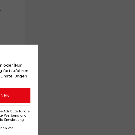
-
.
n oder [Nur
 fortzufahren.
 Einstellungen
er
ONEN
e
Attribute für die
erte Werbung und
ie Entwicklung
nnen von