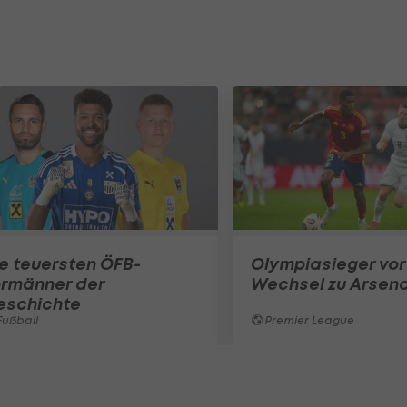
e teuersten ÖFB-
Olympiasieger vor
ormänner der
Wechsel zu Arsena
eschichte
ußball
Premier League