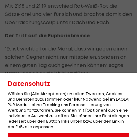
Mit 21:18 und 21:19 entschied Rot-Weiß-Rot die
Sätze drei und vier für sich und brachte damit den
Überraschungscoup unter Dach und Fach.
Der Tritt auf die Euphoriebremse
"Es ist wichtig für die Moral, dass wir gegen einen
solchen Gegner nicht nur mitspielen, sondern an
einem guten Tag auch gewinnen können", sagte
Warm, der aber gleich hinzufügte:
Datenschutz
"Die Bäume sollten jetzt nicht gleich in den
Wählen Sie [Alle Akzeptieren] um allen Zwecken, Cookies
Himmel wachsen." Der nächste Test steht schon
und Diensten zuzustimmen oder [Nur Notwendige] im LAOLA1
bevor.
PUR Modus, ohne Tracking uns Peronsalisierung von
Werbung fortzufahren. Sie können mit [Optionen] auch eine
Mit der nötigen Konsequenz
individuelle Auswahl zu treffen. Sie können Ihre Einstellungen
jederzeit über den Button links unten bzw. über den Link in
der Fußzeile anpassen.
Gegen Dänemark werde man sehen, wie die