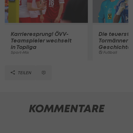
Karrieresprung! ÖVV-
Die teuerst
Teamspieler wechselt
Tormänner d
in Topliga
Geschichte
Sport-Mix
Fußball
TEILEN
KOMMENTARE