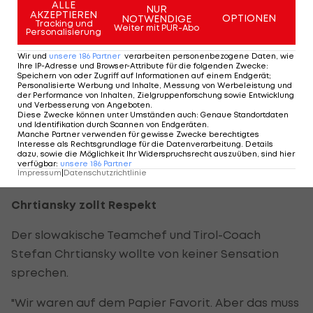
Österreicher in der seltenen Rolle des Favoriten
ALLE
NUR
AKZEPTIEREN
OPTIONEN
NOTWENDIGE
zurechtkommen.
Tracking und
Weiter mit PUR-Abo
Personalisierung
"Als Favorit ist es drei Klassen schwerer wie als
Wir und
unsere
186
Partner
verarbeiten personenbezogene Daten, wie
Ihre IP-Adresse und Browser-Attribute für die folgenden Zwecke
:
Underdog", meinte der Cheftrainer aus
Speichern von oder Zugriff auf Informationen auf einem Endgerät;
Personalisierte Werbung und Inhalte, Messung von Werbeleistung und
Deutschland
.
der Performance von Inhalten, Zielgruppenforschung sowie Entwicklung
und Verbesserung von Angeboten
.
Diese Zwecke können unter Umständen auch
:
Genaue Standortdaten
"Wir haben gegen Belgien genauso gespielt, aber
und Identifikation durch Scannen von Endgeräten
.
Manche Partner verwenden für gewisse Zwecke berechtigtes
diesmal haben wir es durchgezogen. Jeder hat
Interesse als Rechtsgrundlage für die Datenverarbeitung. Details
das Herz in die Hand genommen", freute sich
dazu, sowie die Möglichkeit Ihr Widerspruchsrecht auszuüben, sind hier
verfügbar
:
unsere
186
Partner
Teamspieler Alexander Berger.
Impressum
|
Datenschutzrichtlinie
Chrtiansky zollt Respekt
Der slowakische Teamchef und Tirol-Coach
Stefan Chrtiansky wollte von keiner Sensation
sprechen.
"Wir waren auf dem Papier Favorit. Aber das muss