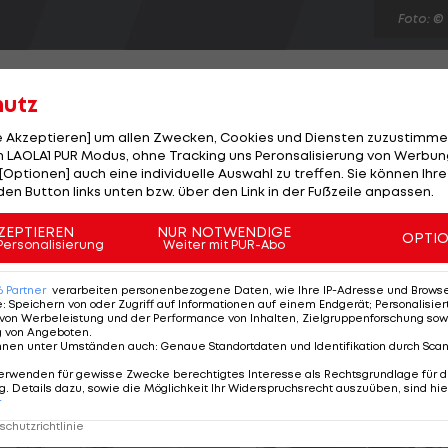
Foto: ©
hutz
le Akzeptieren] um allen Zwecken, Cookies und Diensten zuzustimme
 LAOLA1 PUR Modus, ohne Tracking uns Peronsalisierung von Werbung
l darf sich über eine interessante Auslosung zur CEV
[Optionen] auch eine individuelle Auswahl zu treffen. Sie können Ihre
ffen im Pool B auf Titelverteidiger Zenit Kazan aus
den Button links unten bzw. über den Link in der Fußzeile anpassen.
VfB Friedrichshafen, wo mit Thomas Zass der Topscore
ZEPTIEREN
NUR NOTWENDIGE
OPTI
 spielt, und Knack Roeselare aus Belgien. "Wir können
Personalisierung
Weiter mit PUR-Abo
re Pools gegeben", kommentiert ein zufriedener Manag
6
Partner
verarbeiten personenbezogene Daten, wie Ihre IP-Adresse und Browser-
e
:
Speichern von oder Zugriff auf Informationen auf einem Endgerät; Personalisi
von Werbeleistung und der Performance von Inhalten, Zielgruppenforschung sow
g von Angeboten
.
nnen unter Umständen auch
:
Genaue Standortdaten und Identifikation durch Sca
erwenden für gewisse Zwecke berechtigtes Interesse als Rechtsgrundlage für d
. Details dazu, sowie die Möglichkeit Ihr Widerspruchsrecht auszuüben, sind hie
r
chutzrichtlinie