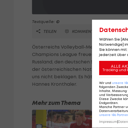
Textquelle: ©
Datensc
TEILEN
KOMMENTARE
Wählen Sie [Al
Notwendige] im
Österreichs Volleyball-Meister Hypo Tiro
Sie können mit 
Champions League freuen. Die Tiroler tre
jederzeit über 
Russland, den deutschen Spitzenverein 
ALLE AK
der österreichischen Nationalmannschaft
Tracking und 
uns nicht beklagen. Es hätte schwierige
Wir und
unsere
18
Hannes Kronthaler.
folgenden Zweck
Inhalte, Messung 
und Verbesserun
Diese Zwecke kö
Mehr zum Thema
Endgeräten
.
Manche Partner v
Datenverarbeitung
unsere
186
Partne
Impressum
|
Datens