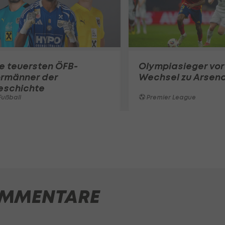
e teuersten ÖFB-
Olympiasieger vor
ormänner der
Wechsel zu Arsena
eschichte
ußball
Premier League
MMENTARE