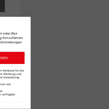
n oder [Nur
 fortzufahren.
 Einstellungen
r
ONEN
er
Attribute für die
erte Werbung und
ie Entwicklung
nnen von
ie
r verfügbar
:
Red-Bull-Rückkehr?
Ten