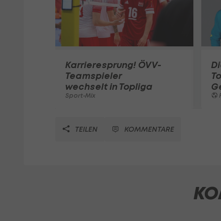
Karrieresprung! ÖVV-
Di
Teamspieler
T
wechselt in Topliga
G
Sport-Mix
F
TEILEN
KOMMENTARE
KO