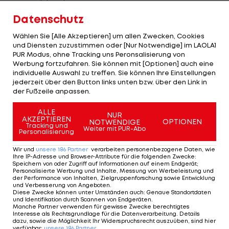
Dezember) aber mindestens ein Platz unter den
Datenschutz
besten fünf Gruppen-Zweiten her. Gutes Los hin
Wählen Sie [Alle Akzeptieren] um allen Zwecken, Cookies
oder her – ein schwieriges Unterfangen.
und Diensten zuzustimmen oder [Nur Notwendige] im LAOLA1
PUR Modus, ohne Tracking uns Peronsalisierung von
Ein Tiroler gegen Tirol
Werbung fortzufahren. Sie können mit [Optionen] auch eine
individuelle Auswahl zu treffen. Sie können Ihre Einstellungen
Obwohl sich Tirol und Friedrichshafen bereits in
jederzeit über den Button links unten bzw. über den Link in
der Fußzeile anpassen.
einigen Freundschaftsspielen gegenüberstanden,
erwartet Moculescu dennoch die eine oder
ALLE
NUR
AKZEPTIEREN
OPTIONEN
andere Überraschung. „Beide Mannschaften
NOTWENDIGE
Tracking und
Weiter mit PUR-Abo
Personalisierung
haben im Sommer einige Neue geholt. Da wird
man erst sehen müssen, wie sich das auswirkt.“
Wir und
unsere
186
Partner
verarbeiten personenbezogene Daten, wie
Ihre IP-Adresse und Browser-Attribute für die folgenden Zwecke
:
Speichern von oder Zugriff auf Informationen auf einem Endgerät;
Im Falle Friedrichshafens gilt das auch für Thomas
Personalisierte Werbung und Inhalte, Messung von Werbeleistung und
der Performance von Inhalten, Zielgruppenforschung sowie Entwicklung
Zass. Der österreichische Angreifer wechselte von
und Verbesserung von Angeboten
.
Diese Zwecke können unter Umständen auch
:
Genaue Standortdaten
Paris Volley zu den Deutschen. „Eine Sensation“,
und Identifikation durch Scannen von Endgeräten
.
Manche Partner verwenden für gewisse Zwecke berechtigtes
beschreibt Kronthaler den Transfer und verrät,
Interesse als Rechtsgrundlage für die Datenverarbeitung. Details
dazu, sowie die Möglichkeit Ihr Widerspruchsrecht auszuüben, sind hier
dass es einst einer seiner größten Wünsche war,
verfügbar
:
unsere
186
Partner