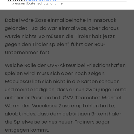
Impressum
|
Datenschutzrichtlinie
für den VfB zu spielen.
Dabei wäre Zass einmal beinahe in Innsbruck
gelandet. „Ja, da war einmal was, aber daraus
wurde nichts. So müssen die Tiroler halt jetzt
gegen den Tiroler spielen“, führt der Bau-
Unternehmer fort.
Welche Rolle der ÖVV-Akteur bei Friedrichshafen
spielen wird, muss sich aber noch zeigen.
Moculescu ließ sich nicht in die Karten schauen
und meinte lediglich, dass er nun zwei junge Leute
auf dieser Position hat. ÖVV-Teamchef Michael
Warm, der Moculescu Zass empfohlen hatte,
glaubt indes, dass dem gebürtigen Brixenthaler
die Spielweise seines neuen Trainers sogar
entgegen kommt.