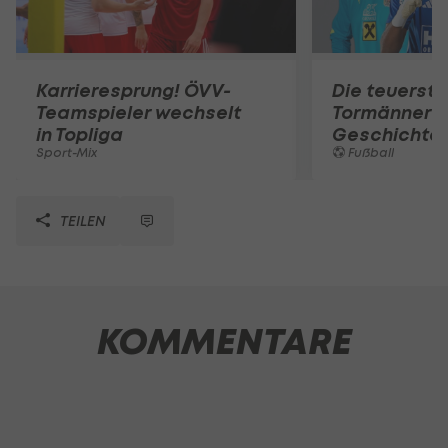
Karrieresprung! ÖVV-
Die teuerst
Teamspieler wechselt
Tormänner d
in Topliga
Geschichte
Sport-Mix
Fußball
TEILEN
KOMMENTARE