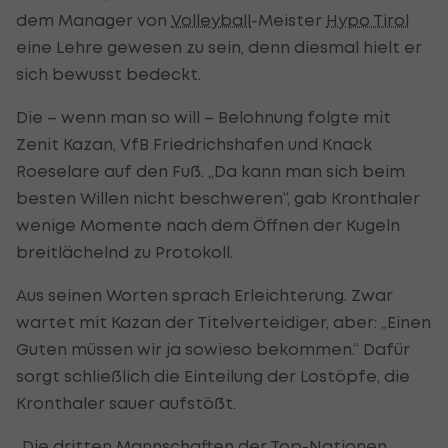
dem Manager von
Volleyball
-Meister
Hypo Tirol
eine Lehre gewesen zu sein, denn diesmal hielt er
sich bewusst bedeckt.
Die – wenn man so will – Belohnung folgte mit
Zenit Kazan, VfB Friedrichshafen und Knack
Roeselare auf den Fuß. „Da kann man sich beim
besten Willen nicht beschweren“, gab Kronthaler
wenige Momente nach dem Öffnen der Kugeln
breitlächelnd zu Protokoll.
Aus seinen Worten sprach Erleichterung. Zwar
wartet mit Kazan der Titelverteidiger, aber: „Einen
Guten müssen wir ja sowieso bekommen.“ Dafür
sorgt schließlich die Einteilung der Lostöpfe, die
Kronthaler sauer aufstößt.
„Die dritten Mannschaften der Top-Nationen