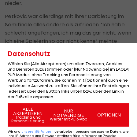
nieder.
Petkovic war allerdings mit ihrer Darbietung im
Semifinale alles andere als zufrieden. "Ich habe
schlecht angefangen, ich mag das gar nicht, wenn
ich eine Spielerin so gar nicht kenne", meinte
Petkovic, die im ersten Satz sogar ihren Schläger
Datenschutz
wütend in den Sand warf.
Wählen Sie [Alle Akzeptieren] um allen Zwecken, Cookies
und Diensten zuzustimmen oder [Nur Notwendige] im LAOLA1
"Ich habe mir aber auch gedacht: Andrea, was ist
PUR Modus, ohne Tracking uns Peronsalisierung von
los mit dir, seit wann schmeißt du Schläger?", fügte
Werbung fortzufahren. Sie können mit [Optionen] auch eine
individuelle Auswahl zu treffen. Sie können Ihre Einstellungen
die 26-Jährige hinzu.
jederzeit über den Button links unten bzw. über den Link in
der Fußzeile anpassen.
Rogers überrascht
ALLE
NUR
Überraschend erstmals in ihrer Karriere in ein
AKZEPTIEREN
OPTIONEN
NOTWENDIGE
Tracking und
Weiter mit PUR-Abo
WTA
Personalisierung
-Endspiel vorgestoßen ist die 21-jährige
Rogers, die nach dem Finaleinzug Freudentränen
Wir und
unsere
186
Partner
verarbeiten personenbezogene Daten, wie
Ihre IP-Adresse und Browser-Attribute für die folgenden Zwecke
: