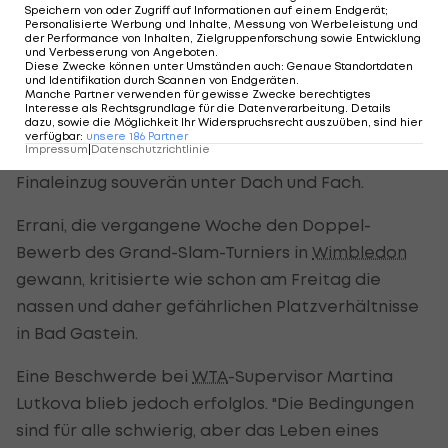
vergoss.
Speichern von oder Zugriff auf Informationen auf einem Endgerät;
Personalisierte Werbung und Inhalte, Messung von Werbeleistung und
der Performance von Inhalten, Zielgruppenforschung sowie Entwicklung
Der erste Satz entwickelte sich zu einem Krimi,
und Verbesserung von Angeboten
.
Diese Zwecke können unter Umständen auch
:
Genaue Standortdaten
der im Tiebreak mit 14:12 an die Außenseiterin ging.
und Identifikation durch Scannen von Endgeräten
.
Manche Partner verwenden für gewisse Zwecke berechtigtes
Zuvor hatte Rogers vier Satzbälle abgewehrt.
Interesse als Rechtsgrundlage für die Datenverarbeitung. Details
dazu, sowie die Möglichkeit Ihr Widerspruchsrecht auszuüben, sind hier
Beflügelt von diesem Erfolg spielte Rogers dann
verfügbar
:
unsere
186
Partner
Impressum
|
Datenschutzrichtlinie
im zweiten Set befreit auf und brachte den
Finaleinzug souverän unter Dach und Fach.
Errani, die vergangene Woche den Doppel-
Bewerb des Grand-Slam-Turniers in
Wimbledon
gewann, kritisierte wie schon am Freitag die
nassen und daher gefährlichen Platzverhältnisse
in Bad Gastein.
Eine Beschwerde bei
WTA
-Supervisor Martina
Lutkova blieb jedoch erfolglos. "Die Bedingungen
sind für alle schwierig, aber das Leben eines