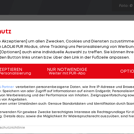
Foto: ©
hutz
le Akzeptieren] um allen Zwecken, Cookies und Diensten zuzustimme
 LAOLA1 PUR Modus, ohne Tracking uns Peronsalisierung von Werbung
auf Mallorca. Das Turnier, das ab 2016 stattfindet, wird
[Optionen] auch eine individuelle Auswahl zu treffen. Sie können Ihre
n organisiert. "Wir sind sehr erfreut über die tolle
den Button links unten bzw. über den Link in der Fußzeile anpassen.
iten und ein neues Turnier auf Mallorca zu
ZEPTIEREN
NUR NOTWENDIGE
OPTI
fer von e/motion. Ab nächstem Jahr wird die Rasen-
Personalisierung
Weiter mit PUR-Abo
oche ausgedehnt, um die Pausen zwischen French Op
6
Partner
verarbeiten personenbezogene Daten, wie Ihre IP-Adresse und Browser-
e
:
Speichern von oder Zugriff auf Informationen auf einem Endgerät; Personalisi
von Werbeleistung und der Performance von Inhalten, Zielgruppenforschung sow
g von Angeboten
.
nnen unter Umständen auch
:
Genaue Standortdaten und Identifikation durch Sca
erwenden für gewisse Zwecke berechtigtes Interesse als Rechtsgrundlage für d
. Details dazu, sowie die Möglichkeit Ihr Widerspruchsrecht auszuüben, sind hie
r
chutzrichtlinie