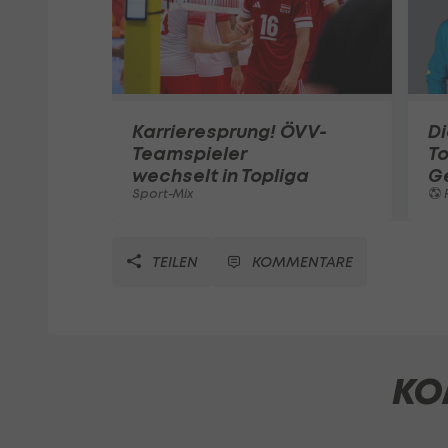
Karrieresprung! ÖVV-
Di
Teamspieler
T
wechselt in Topliga
G
Sport-Mix
F
TEILEN
KOMMENTARE
KO