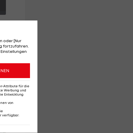
n oder [Nur
 fortzufahren.
 Einstellungen
ONEN
en
Attribute für die
erte Werbung und
ie Entwicklung
nnen von
ie
r verfügbar
:
Red-Bull-Rückkehr?
Ten