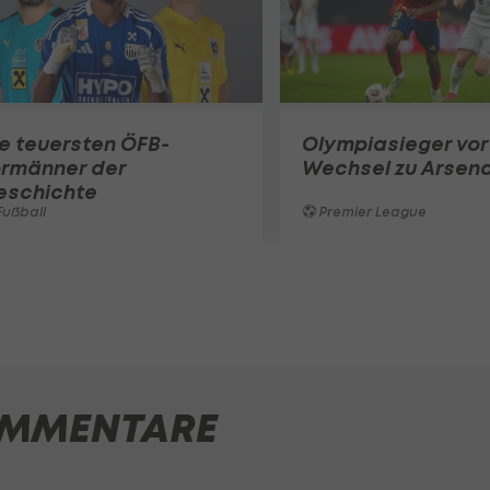
e teuersten ÖFB-
Olympiasieger vor
ormänner der
Wechsel zu Arsena
eschichte
ußball
Premier League
MMENTARE