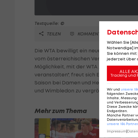
Textquelle: ©
Datensc
TEILEN
KOMMENTARE
Wählen Sie [Al
Notwendige] im
Die WTA bewilligt ein neues Rasenturnier 
Sie können mit 
vom österreichischen Veranstalter e/motio
jederzeit über 
Möglichkeit, mit der WTA zusammenzuarbe
ALLE AK
veranstalten", freut sich Edwin Weindor
Tracking und 
Saison bei Damen und Herren um eine W
Wir und
unsere
18
und Wimbledon zu vergrößern.
folgenden Zweck
Inhalte, Messung 
und Verbesserun
Diese Zwecke kö
Mehr zum Thema
Endgeräten
.
Manche Partner v
Datenverarbeitung
unsere
186
Partne
Impressum
|
Datens