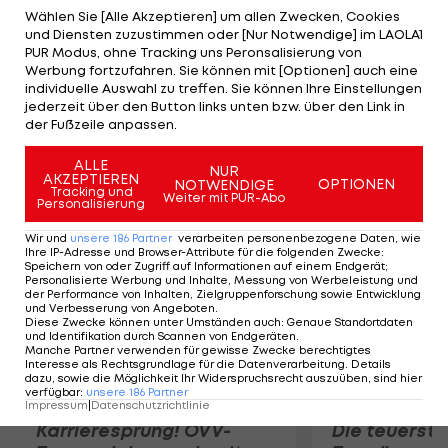
3 gesetzte Französin unterliegt US-Wildcard-
Wählen Sie [Alle Akzeptieren] um allen Zwecken, Cookies
und Diensten zuzustimmen oder [Nur Notwendige] im LAOLA1
Spielerin Shelby Rogers 5:7, 6:4, 4:6. Mit Madison
PUR Modus, ohne Tracking uns Peronsalisierung von
Keys (USA/7), die gegen Kurumi Nara (JAP) mit 5:7,
Werbung fortzufahren. Sie können mit [Optionen] auch eine
individuelle Auswahl zu treffen. Sie können Ihre Einstellungen
3:6 das Nachsehen hat, scheitert eine weitere
jederzeit über den Button links unten bzw. über den Link in
Top-Spielerin. Kuznetsova (RUS/6) besiegt Hercog
der Fußzeile anpassen.
(SLO) 6:3, 6:2.
ALLE
NUR
AKZEPTIEREN
OPTIONEN
NOTWENDIGE
Mehr zum Thema
Tracking und
Weiter mit PUR-Abo
Personalisierung
Wir und
unsere
186
Partner
verarbeiten personenbezogene Daten, wie
Ihre IP-Adresse und Browser-Attribute für die folgenden Zwecke
:
Speichern von oder Zugriff auf Informationen auf einem Endgerät;
Personalisierte Werbung und Inhalte, Messung von Werbeleistung und
der Performance von Inhalten, Zielgruppenforschung sowie Entwicklung
und Verbesserung von Angeboten
.
Diese Zwecke können unter Umständen auch
:
Genaue Standortdaten
und Identifikation durch Scannen von Endgeräten
.
Manche Partner verwenden für gewisse Zwecke berechtigtes
Interesse als Rechtsgrundlage für die Datenverarbeitung. Details
dazu, sowie die Möglichkeit Ihr Widerspruchsrecht auszuüben, sind hier
verfügbar
:
unsere
186
Partner
Impressum
|
Datenschutzrichtlinie
Karrieresprung! ÖVV-
Die teuerst