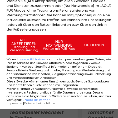
Wählen Sie [Alle Akzeptieren] um allen Zwecken, Cookies
Vinci (ITA-15) fertigt Alison van Uytvanck (BEL) 6:2,
und Diensten zuzustimmen oder [Nur Notwendige] im LAOLA1
6:2 ab. Eugenie Bouchard (CAN) gibt in Runde 1
PUR Modus, ohne Tracking uns Peronsalisierung von
Werbung fortzufahren. Sie können mit [Optionen] auch eine
gegen Andrea Petkovic (GER-13) beim Stand von
individuelle Auswahl zu treffen. Sie können Ihre Einstellungen
2:6, 1:1 auf. Samantha Stosur (AUS) besiegt Monica
jederzeit über den Button links unten bzw. über den Link in
der Fußzeile anpassen.
Niculescu (ROM) 6:3, 6:2. LAOLA1.tv überträgt LIVE.
ALLE
NUR
AKZEPTIEREN
Mehr zum Thema
OPTIONEN
NOTWENDIGE
Tracking und
Weiter mit PUR-Abo
Personalisierung
Wir und
unsere
186
Partner
verarbeiten personenbezogene Daten, wie
Ihre IP-Adresse und Browser-Attribute für die folgenden Zwecke
:
Speichern von oder Zugriff auf Informationen auf einem Endgerät;
Personalisierte Werbung und Inhalte, Messung von Werbeleistung und
der Performance von Inhalten, Zielgruppenforschung sowie Entwicklung
und Verbesserung von Angeboten
.
Diese Zwecke können unter Umständen auch
:
Genaue Standortdaten
und Identifikation durch Scannen von Endgeräten
.
Manche Partner verwenden für gewisse Zwecke berechtigtes
Interesse als Rechtsgrundlage für die Datenverarbeitung. Details
dazu, sowie die Möglichkeit Ihr Widerspruchsrecht auszuüben, sind hier
verfügbar
:
unsere
186
Partner
Impressum
|
Datenschutzrichtlinie
Karrieresprung! ÖVV-
Die teuerst
Teamspieler wechselt
Tormänner d