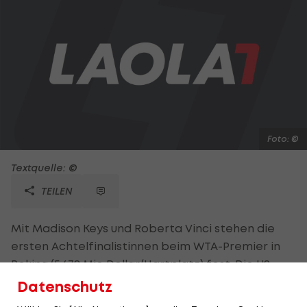
Foto: ©
Textquelle: ©
TEILEN
Mit Madison Keys und Roberta Vinci stehen die
ersten Achtelfinalistinnen beim WTA-Premier in
Peking (5,678 Mio Dollar/Hartplatz) fest. Die US-
Amerikanerin (14) setzt sich in der 2. Runde gegen
Datenschutz
Kateryna Bondarenko (UKR-Q) 3:6, 6:1, 6:0 durch.