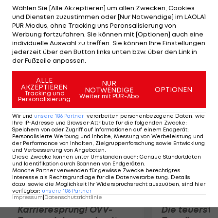
spart die Italienerin erneut nicht mit Kritik an den
Wählen Sie [Alle Akzeptieren] um allen Zwecken, Cookies
und Diensten zuzustimmen oder [Nur Notwendige] im LAOLA1
in ihren Augen rutschigen Plätzen. "Die
PUR Modus, ohne Tracking uns Peronsalisierung von
Bedingungen sind für alle schwierig, aber das
Werbung fortzufahren. Sie können mit [Optionen] auch eine
individuelle Auswahl zu treffen. Sie können Ihre Einstellungen
Leben eines Tennisspielers besteht darin, dass
jederzeit über den Button links unten bzw. über den Link in
man etwas überwinden muss", erwidert Rogers,
der Fußzeile anpassen.
die im Finale auf Andrea Petkovic trifft.
ALLE
NUR
AKZEPTIEREN
OPTIONEN
NOTWENDIGE
Mehr zum Thema
Tracking und
Weiter mit PUR-Abo
Personalisierung
Wir und
unsere
186
Partner
verarbeiten personenbezogene Daten, wie
Ihre IP-Adresse und Browser-Attribute für die folgenden Zwecke
:
Speichern von oder Zugriff auf Informationen auf einem Endgerät;
Personalisierte Werbung und Inhalte, Messung von Werbeleistung und
der Performance von Inhalten, Zielgruppenforschung sowie Entwicklung
und Verbesserung von Angeboten
.
Diese Zwecke können unter Umständen auch
:
Genaue Standortdaten
und Identifikation durch Scannen von Endgeräten
.
Manche Partner verwenden für gewisse Zwecke berechtigtes
Interesse als Rechtsgrundlage für die Datenverarbeitung. Details
dazu, sowie die Möglichkeit Ihr Widerspruchsrecht auszuüben, sind hier
verfügbar
:
unsere
186
Partner
Impressum
|
Datenschutzrichtlinie
Karrieresprung! ÖVV-
Die teuerst