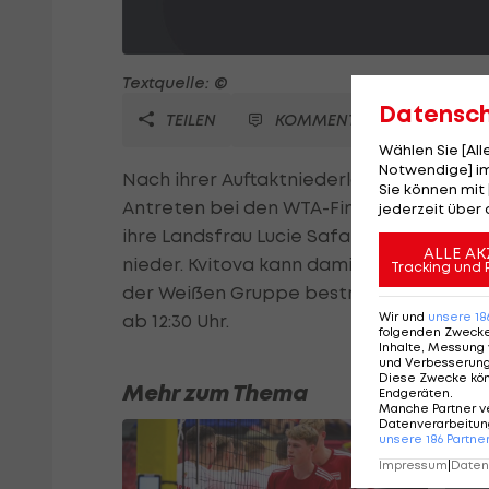
Textquelle: ©
Datensc
TEILEN
KOMMENTARE
Wählen Sie [Al
Notwendige] im
Nach ihrer Auftaktniederlage gegen Ange
Sie können mit 
Antreten bei den WTA-Finals in Singapur i
jederzeit über 
ihre Landsfrau Lucie Safarova, Nummer si
ALLE AK
nieder. Kvitova kann damit ihre Chance a
Tracking und 
der Weißen Gruppe bestreiten Garbine M
Wir und
unsere
18
ab 12:30 Uhr.
folgenden Zweck
Inhalte, Messung 
und Verbesserun
Diese Zwecke kö
Mehr zum Thema
Endgeräten
.
Manche Partner v
Datenverarbeitung
unsere
186
Partne
Impressum
|
Datens