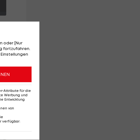
n oder [Nur
 fortzufahren.
 Einstellungen
ONEN
n
VE
Attribute für die
erte Werbung und
ie Entwicklung
nnen von
ie
r verfügbar
:
Red-Bull-Rückkehr?
Ten