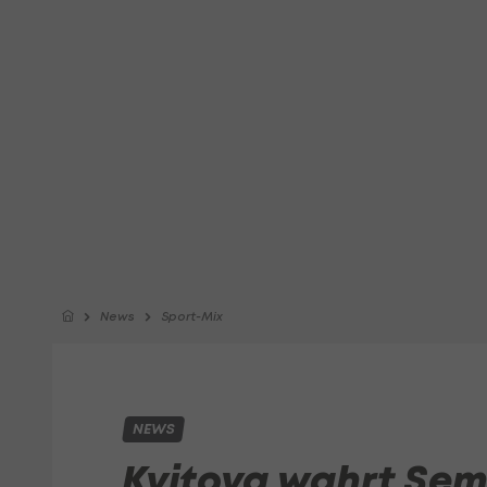
News
Sport-Mix
NEWS
Kvitova wahrt Sem