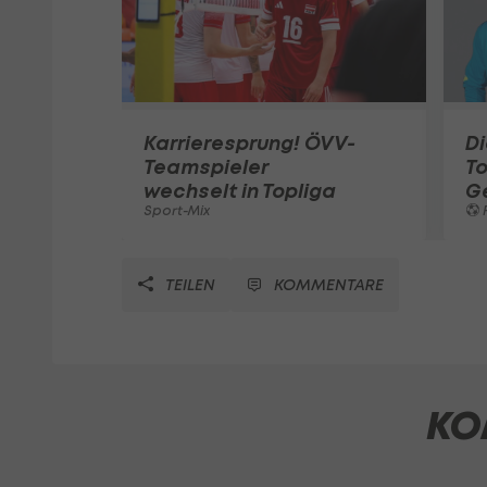
Karrieresprung! ÖVV-
Di
Teamspieler
T
wechselt in Topliga
G
Sport-Mix
F
TEILEN
KOMMENTARE
KO