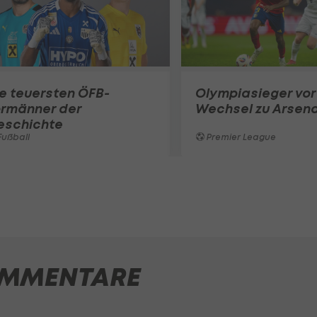
e teuersten ÖFB-
Olympiasieger vor
ormänner der
Wechsel zu Arsena
eschichte
ußball
Premier League
MMENTARE