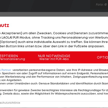
Foto: ©
hutz
le Akzeptieren] um allen Zwecken, Cookies und Diensten zuzustimme
 LAOLA1 PUR Modus, ohne Tracking uns Peronsalisierung von Werbung
lique Kerber feiert Petra Kvitova bei ihrem zweiten
[Optionen] auch eine individuelle Auswahl zu treffen. Sie können Ihre
hren ersten Sieg. Die an vier gereihte Tschechin ringt
den Button links unten bzw. über den Link in der Fußzeile anpassen.
eben des Turniers, nach 1:48 Stunden mit 7:5 und 7:5
ZEPTIEREN
NUR NOTWENDIGE
OPTI
uf den Einzug ins Halbfinale wahren. Das zweite Duell i
Personalisierung
Weiter mit PUR-Abo
uguruza und Angelique Kerber. LAOLA1.tv überträgt LI
6
Partner
verarbeiten personenbezogene Daten, wie Ihre IP-Adresse und Browser-
e
:
Speichern von oder Zugriff auf Informationen auf einem Endgerät; Personalisi
von Werbeleistung und der Performance von Inhalten, Zielgruppenforschung sow
g von Angeboten
.
nnen unter Umständen auch
:
Genaue Standortdaten und Identifikation durch Sca
erwenden für gewisse Zwecke berechtigtes Interesse als Rechtsgrundlage für d
. Details dazu, sowie die Möglichkeit Ihr Widerspruchsrecht auszuüben, sind hie
r
chutzrichtlinie