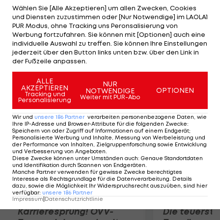
Tschechin auf 3:4. Zuvor konnte sich im
Wählen Sie [Alle Akzeptieren] um allen Zwecken, Cookies
und Diensten zuzustimmen oder [Nur Notwendige] im LAOLA1
Parallelspiel Garbine Muguruza (ESP) gegen Lucie
PUR Modus, ohne Tracking uns Peronsalisierung von
Safarova (CZE) 6:3, 7:6(4) durchsetzen. Am Dienstag
Werbung fortzufahren. Sie können mit [Optionen] auch eine
individuelle Auswahl zu treffen. Sie können Ihre Einstellungen
geht es in der Roten Gruppe mit Radwanska -
jederzeit über den Button links unten bzw. über den Link in
Pennetta und Halep - Sharapova weiter. LAOLA1.tv
der Fußzeile anpassen.
überträgt LIVE ab 8 Uhr.
ALLE
NUR
AKZEPTIEREN
OPTIONEN
NOTWENDIGE
Mehr zum Thema
Tracking und
Weiter mit PUR-Abo
Personalisierung
Wir und
unsere
186
Partner
verarbeiten personenbezogene Daten, wie
Ihre IP-Adresse und Browser-Attribute für die folgenden Zwecke
:
Speichern von oder Zugriff auf Informationen auf einem Endgerät;
Personalisierte Werbung und Inhalte, Messung von Werbeleistung und
der Performance von Inhalten, Zielgruppenforschung sowie Entwicklung
und Verbesserung von Angeboten
.
Diese Zwecke können unter Umständen auch
:
Genaue Standortdaten
und Identifikation durch Scannen von Endgeräten
.
Manche Partner verwenden für gewisse Zwecke berechtigtes
Interesse als Rechtsgrundlage für die Datenverarbeitung. Details
dazu, sowie die Möglichkeit Ihr Widerspruchsrecht auszuüben, sind hier
verfügbar
:
unsere
186
Partner
Impressum
|
Datenschutzrichtlinie
Karrieresprung! ÖVV-
Die teuerst