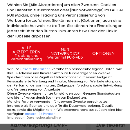
Williams vier ungenützt. Die US-Amerikanerin muss
Wählen Sie [Alle Akzeptieren] um allen Zwecken, Cookies
und Diensten zuzustimmen oder [Nur Notwendige] im LAOLA1
sich damit erstmals nach 19 Siegen in Serie
PUR Modus, ohne Tracking uns Peronsalisierung von
geschlagen geben. Die letzte Niederlage
Werbung fortzufahren. Sie können mit [Optionen] auch eine
individuelle Auswahl zu treffen. Sie können Ihre Einstellungen
kassierte sie in Paris. Im Halbfinale trifft Kerber
jederzeit über den Button links unten bzw. über den Link in
auf die Siegerin der Partie Pavlyuchenkova (RUS)
der Fußzeile anpassen.
gegen Kvitova (CZE).
ALLE
NUR
AKZEPTIEREN
OPTIONEN
NOTWENDIGE
Mehr zum Thema
Tracking und
Weiter mit PUR-Abo
Personalisierung
Wir und
unsere
186
Partner
verarbeiten personenbezogene Daten, wie
Ihre IP-Adresse und Browser-Attribute für die folgenden Zwecke
:
Speichern von oder Zugriff auf Informationen auf einem Endgerät;
Personalisierte Werbung und Inhalte, Messung von Werbeleistung und
der Performance von Inhalten, Zielgruppenforschung sowie Entwicklung
und Verbesserung von Angeboten
.
Diese Zwecke können unter Umständen auch
:
Genaue Standortdaten
und Identifikation durch Scannen von Endgeräten
.
Manche Partner verwenden für gewisse Zwecke berechtigtes
Interesse als Rechtsgrundlage für die Datenverarbeitung. Details
dazu, sowie die Möglichkeit Ihr Widerspruchsrecht auszuüben, sind hier
verfügbar
:
unsere
186
Partner
Impressum
|
Datenschutzrichtlinie
Karrieresprung! ÖVV-
Die teuerst