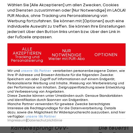
Bestenliste mit Schwester Venus, der Belgierin
Wählen Sie [Alle Akzeptieren] um allen Zwecken, Cookies
und Diensten zuzustimmen oder [Nur Notwendige] im LAOLA1
Justine Henin und der Schweizerin Martina Hingis
PUR Modus, ohne Tracking uns Peronsalisierung von
gleich und liegt nun auf dem sechsten Rang. In der
Werbung fortzufahren. Sie können mit [Optionen] auch eine
individuelle Auswahl zu treffen. Sie können Ihre Einstellungen
Weltrangliste bleibt sie hinter Victoria Azarenka,
jederzeit über den Button links unten bzw. über den Link in
Agnieszka Radwanska und Maria Sharapova
der Fußzeile anpassen.
weiter die Nummer vier.
ALLE
NUR
AKZEPTIEREN
OPTIONEN
NOTWENDIGE
Mehr zum Thema
Tracking und
Weiter mit PUR-Abo
Personalisierung
Wir und
unsere
186
Partner
verarbeiten personenbezogene Daten, wie
Ihre IP-Adresse und Browser-Attribute für die folgenden Zwecke
:
Speichern von oder Zugriff auf Informationen auf einem Endgerät;
Personalisierte Werbung und Inhalte, Messung von Werbeleistung und
der Performance von Inhalten, Zielgruppenforschung sowie Entwicklung
und Verbesserung von Angeboten
.
Diese Zwecke können unter Umständen auch
:
Genaue Standortdaten
und Identifikation durch Scannen von Endgeräten
.
Manche Partner verwenden für gewisse Zwecke berechtigtes
Interesse als Rechtsgrundlage für die Datenverarbeitung. Details
dazu, sowie die Möglichkeit Ihr Widerspruchsrecht auszuüben, sind hier
verfügbar
:
unsere
186
Partner
Impressum
|
Datenschutzrichtlinie
Karrieresprung! ÖVV-
Die teuerst