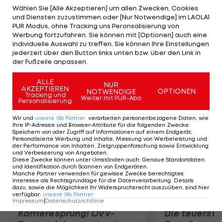
Satz gut mit und stellt auf 3:3, ehe eine
Wählen Sie [Alle Akzeptieren] um allen Zwecken, Cookies
und Diensten zuzustimmen oder [Nur Notwendige] im LAOLA1
Regenunterbrechung ein Weiterspielen unmöglich
PUR Modus, ohne Tracking uns Peronsalisierung von
macht. Die Partie wird im Laufe des Freitags
Werbung fortzufahren. Sie können mit [Optionen] auch eine
individuelle Auswahl zu treffen. Sie können Ihre Einstellungen
fortgesetzt, sofern es das Wetter zulässt. Die
jederzeit über den Button links unten bzw. über den Link in
Gewinnerin trifft in der nächsten Runde auf Carla
der Fußzeile anpassen.
Suarez Navarro aus Spanien.
ALLE
NUR
AKZEPTIEREN
OPTIONEN
NOTWENDIGE
Mehr zum Thema
Tracking und
Weiter mit PUR-Abo
Personalisierung
Wir und
unsere
186
Partner
verarbeiten personenbezogene Daten, wie
Ihre IP-Adresse und Browser-Attribute für die folgenden Zwecke
:
Speichern von oder Zugriff auf Informationen auf einem Endgerät;
Personalisierte Werbung und Inhalte, Messung von Werbeleistung und
der Performance von Inhalten, Zielgruppenforschung sowie Entwicklung
und Verbesserung von Angeboten
.
Diese Zwecke können unter Umständen auch
:
Genaue Standortdaten
und Identifikation durch Scannen von Endgeräten
.
Manche Partner verwenden für gewisse Zwecke berechtigtes
Interesse als Rechtsgrundlage für die Datenverarbeitung. Details
dazu, sowie die Möglichkeit Ihr Widerspruchsrecht auszuüben, sind hier
verfügbar
:
unsere
186
Partner
Impressum
|
Datenschutzrichtlinie
Karrieresprung! ÖVV-
Die teuerst