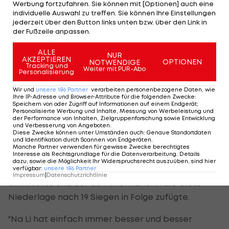
Werbung fortzufahren. Sie können mit [Optionen] auch eine
verlassen.
individuelle Auswahl zu treffen. Sie können Ihre Einstellungen
jederzeit über den Button links unten bzw. über den Link in
"Ich habe in der Nacht vor dem Endspiel viel über
der Fußzeile anpassen.
diese drei Partien nachgedacht. Ich wollte diesen
ALLE
NUR
Titel in Cincinnati unbedingt gewinnen. Als ich die
AKZEPTIEREN
OPTIONEN
NOTWENDIGE
Tracking und
Siegerehrung von Roger (Anm.: Federer) gesehen
Weiter mit PUR-Abo
Personalisierung
habe, wollte ich es ihm unbedingt nachmachen."
Wir und
unsere
186
Partner
verarbeiten personenbezogene Daten, wie
Ihre IP-Adresse und Browser-Attribute für die folgenden Zwecke
:
Speichern von oder Zugriff auf Informationen auf einem Endgerät;
Kerber zieht zufriedene Bilanz
Personalisierte Werbung und Inhalte, Messung von Werbeleistung und
der Performance von Inhalten, Zielgruppenforschung sowie Entwicklung
und Verbesserung von Angeboten
.
Final-Verliererin Kerber zog trotz des bitteren
Diese Zwecke können unter Umständen auch
:
Genaue Standortdaten
und Identifikation durch Scannen von Endgeräten
.
Spielverlaufs im Finale eine zufriedene Wochen-
Manche Partner verwenden für gewisse Zwecke berechtigtes
Bilanz. Die Deutsche beeindruckte vor allem im
Interesse als Rechtsgrundlage für die Datenverarbeitung. Details
dazu, sowie die Möglichkeit Ihr Widerspruchsrecht auszuüben, sind hier
viertelfinale, als sie Superstar
Serena Williams
verfügbar
:
unsere
186
Partner
Impressum
|
Datenschutzrichtlinie
eliminierte und der US-Amerikanerin die erste
Niederlage nach 19 Siegen in Folge zufügte.
"Na Li hat einfach immer besser und besser