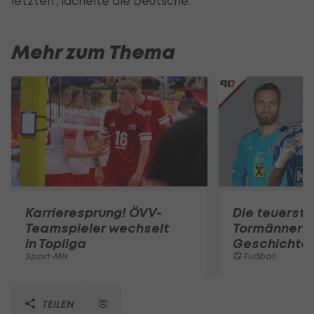
letzten", lächelte die Deutsche.
Mehr zum Thema
Karrieresprung! ÖVV-
Die teuerst
Teamspieler wechselt
Tormänner d
in Topliga
Geschichte
Sport-Mix
Fußball
TEILEN