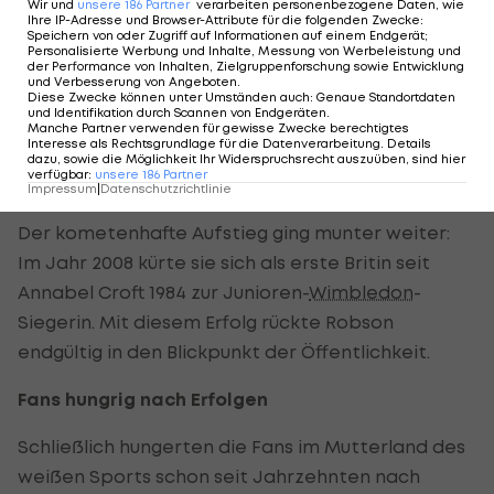
auch Olympia-Silber holte, hat sich Robson
Wir und
unsere
186
Partner
verarbeiten personenbezogene Daten, wie
Ihre IP-Adresse und Browser-Attribute für die folgenden Zwecke
:
trotzdem viel vorgenommen.
Speichern von oder Zugriff auf Informationen auf einem Endgerät;
Personalisierte Werbung und Inhalte, Messung von Werbeleistung und
der Performance von Inhalten, Zielgruppenforschung sowie Entwicklung
"Bei den großen Turnieren spiele ich
und Verbesserung von Angeboten
.
Diese Zwecke können unter Umständen auch
:
Genaue Standortdaten
normalerweise immer beser. Ich hoffe, dass sich
und Identifikation durch Scannen von Endgeräten
.
Manche Partner verwenden für gewisse Zwecke berechtigtes
das auch in
Wimbledon
nicht ändert."
Interesse als Rechtsgrundlage für die Datenverarbeitung. Details
dazu, sowie die Möglichkeit Ihr Widerspruchsrecht auszuüben, sind hier
verfügbar
:
unsere
186
Partner
Christian Frühwald
Impressum
|
Datenschutzrichtlinie
Der kometenhafte Aufstieg ging munter weiter:
Im Jahr 2008 kürte sie sich als erste Britin seit
Annabel Croft 1984 zur Junioren-
Wimbledon
-
Siegerin. Mit diesem Erfolg rückte Robson
endgültig in den Blickpunkt der Öffentlichkeit.
Fans hungrig nach Erfolgen
Schließlich hungerten die Fans im Mutterland des
weißen Sports schon seit Jahrzehnten nach