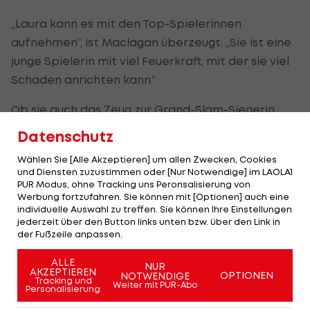
„Laura kann es mit den Top-Spielerinnen
aufnehmen“, ist Maclagan überzeugt. „Sie ist eine
junge Spielerin mit viel Feuerkraft, mit der sie viel
Schaden anrichten kann.“
Ob sie auch das Zeug zur Grand-Slam-Siegerin
hat? „Das kann man vorher nie sagen. Es liegt auf
Datenschutz
jeden Fall eine Menge harter Arbeit vor uns.“
Wählen Sie [Alle Akzeptieren] um allen Zwecken, Cookies
und Diensten zuzustimmen oder [Nur Notwendige] im LAOLA1
"Bei den großen Turnieren spiele ich besser"
PUR Modus, ohne Tracking uns Peronsalisierung von
Werbung fortzufahren. Sie können mit [Optionen] auch eine
Damit hat Maclagan wohl recht. Denn zuletzt lief
individuelle Auswahl zu treffen. Sie können Ihre Einstellungen
jederzeit über den Button links unten bzw. über den Link in
es sogar nicht nach Wunsch für die aktuelle
der Fußzeile anpassen.
Nummer 37 der Welt. Von ihren letzten vier
Matches konnte sie nur eines gewinnen.
ALLE
NUR
AKZEPTIEREN
OPTIONEN
NOTWENDIGE
Tracking und
Weiter mit PUR-Abo
Personalisierung
Für
Wimbledon
, wo sie im vergangenen Jahr eben