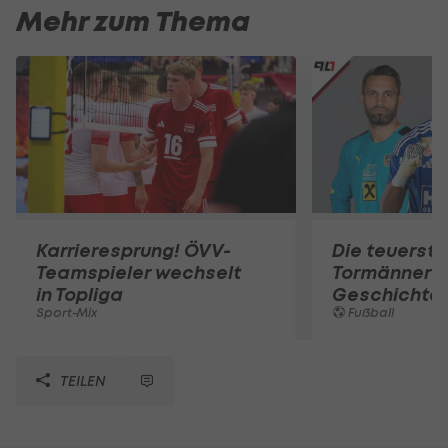
Mehr zum Thema
Karrieresprung! ÖVV-
Die teuerst
Teamspieler wechselt
Tormänner d
in Topliga
Geschichte
Sport-Mix
Fußball
TEILEN