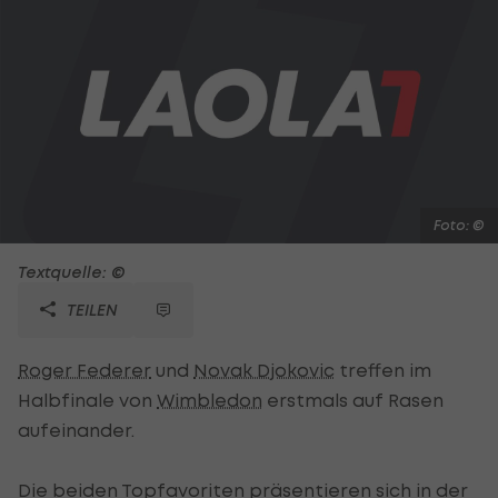
Foto: ©
Textquelle: ©
TEILEN
Roger Federer
und
Novak Djokovic
treffen im
Halbfinale von
Wimbledon
erstmals auf Rasen
aufeinander.
Die beiden Topfavoriten präsentieren sich in der