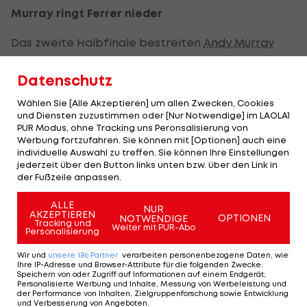
Murray ringt Ferrer nieder
Das zweite Halbfinale bestreiten
Andy Murray
und Jo-Wilfried Tsonga.
Datenschutz
Der schottische Lokalmatador ringt am
Wählen Sie [Alle Akzeptieren] um allen Zwecken, Cookies
Mittwochabend in einer hochklassigen Partie den
und Diensten zuzustimmen oder [Nur Notwendige] im LAOLA1
PUR Modus, ohne Tracking uns Peronsalisierung von
Spanier David Ferrer mit 6:7(5), 7:6(6), 6:4 und 7:6(4)
Werbung fortzufahren. Sie können mit [Optionen] auch eine
nieder. Mit einem Ass fixiert die Nummer vier des
individuelle Auswahl zu treffen. Sie können Ihre Einstellungen
jederzeit über den Button links unten bzw. über den Link in
Rasenklassikers seinen vierten Halbfinal-Einzug en
der Fußzeile anpassen.
suite.
ALLE
NUR
AKZEPTIEREN
OPTIONEN
NOTWENDIGE
Tracking und
Im Halbfinale kommt es zum Duell mit Jo-Wilfried
Weiter mit PUR-Abo
Personalisierung
Tsonga. Der als Nummer fünf gesetzte Franzose
Wir und
unsere
186
Partner
verarbeiten personenbezogene Daten, wie
besiegt den Deutschen Philipp Kohlschreiber in
Ihre IP-Adresse und Browser-Attribute für die folgenden Zwecke
:
Speichern von oder Zugriff auf Informationen auf einem Endgerät;
vier Sätzen mit 7:6(5), 4:6, 7:6(3) und 6:2.
Personalisierte Werbung und Inhalte, Messung von Werbeleistung und
der Performance von Inhalten, Zielgruppenforschung sowie Entwicklung
und Verbesserung von Angeboten
.