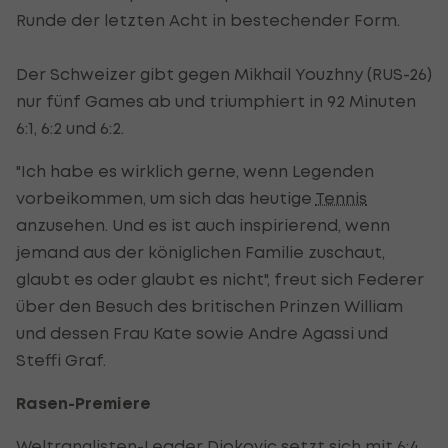
Runde der letzten Acht in bestechender Form.
Der Schweizer gibt gegen Mikhail Youzhny (RUS-26)
nur fünf Games ab und triumphiert in 92 Minuten
6:1, 6:2 und 6:2.
"Ich habe es wirklich gerne, wenn Legenden
vorbeikommen, um sich das heutige
Tennis
anzusehen. Und es ist auch inspirierend, wenn
jemand aus der königlichen Familie zuschaut,
glaubt es oder glaubt es nicht", freut sich Federer
über den Besuch des britischen Prinzen William
und dessen Frau Kate sowie Andre Agassi und
Steffi Graf.
Rasen-Premiere
Weltranglisten-Leader Djokovic setzt sich mit 6:4,