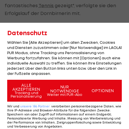
fantastisches
Tennis
gezeigt", verfolgte sie den
Erfolgslauf der Dornbirnerin mit.
Beeindruckende Aufschlag-Leistung
Datenschutz
Azarenka hatte ihren Sieg vor allem ihrer
Wählen Sie [Alle Akzeptieren] um allen Zwecken, Cookies
beeindruckenden Aufschlag-Leistung zu
und Diensten zuzustimmen oder [Nur Notwendige] im LAOLA1
PUR Modus, ohne Tracking uns Peronsalisierung von
verdanken.
Werbung fortzufahren. Sie können mit [Optionen] auch eine
individuelle Auswahl zu treffen. Sie können Ihre Einstellungen
Nur beim Ausservieren schwächelte die
jederzeit über den Button links unten bzw. über den Link in
Weißrussin zwei Mal. Davor gab Azarenka bei
der Fußzeile anpassen.
eigenem Service nur fünf Punkte ab!
ALLE
NUR
AKZEPTIEREN
OPTIONEN
NOTWENDIGE
Tracking und
"Ich erwarte von mir, dass ich meinen Job
Weiter mit PUR-Abo
Personalisierung
bestmöglich erfülle. Mehr kann ich nicht von mir
Wir und
unsere
186
Partner
verarbeiten personenbezogene Daten, wie
verlangen. Wenn ich den Platz verlasse, will ich mir
Ihre IP-Adresse und Browser-Attribute für die folgenden Zwecke
:
Speichern von oder Zugriff auf Informationen auf einem Endgerät;
nichts vorwerfen lassen müssen."
Personalisierte Werbung und Inhalte, Messung von Werbeleistung und
der Performance von Inhalten, Zielgruppenforschung sowie Entwicklung
und Verbesserung von Angeboten
.