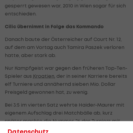
gesperrt gewesen war, 2010 in Wien sogar für sich
entschieden.
Cilic übernimmt in Folge das Kommando
Danach baute der Österreicher auf Court Nr. 12,
auf dem am Vortag auch Tamira Paszek verloren
hatte, aber stark ab.
Nur Kampfgeist war gegen den früheren Top-Ten-
Spieler aus
Kroatien
, der in seiner Karriere bereits
elf Turniere und annähernd sieben Mio. Dollar
Preisgeld gewonnen hat, zu wenig.
Bei 3:5 im vierten Satz wehrte Haider-Maurer mit
eigenem Aufschlag drei Matchbälle ab, kurz
später machte die Nummer 26 des Turniers mit
eigenem Service und dem fünften Matchball aber
Datenschutz