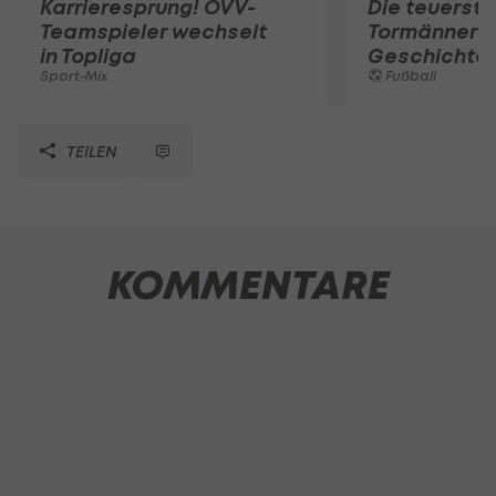
Karrieresprung! ÖVV-
Die teuerst
Teamspieler wechselt
Tormänner d
in Topliga
Geschichte
Sport-Mix
Fußball
TEILEN
KOMMENTARE