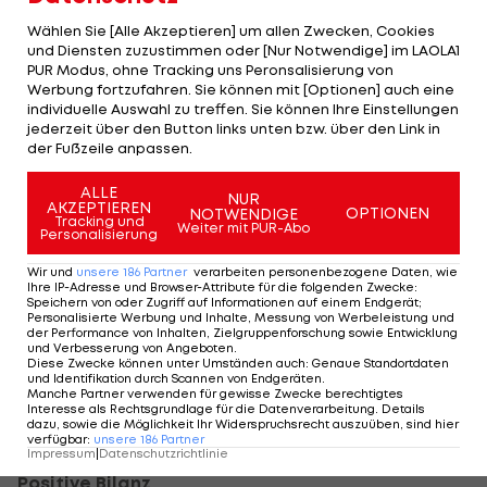
den Sack zu.
Wählen Sie [Alle Akzeptieren] um allen Zwecken, Cookies
und Diensten zuzustimmen oder [Nur Notwendige] im LAOLA1
"Wahnsinn, wie er da gespielt hat"
PUR Modus, ohne Tracking uns Peronsalisierung von
Werbung fortzufahren. Sie können mit [Optionen] auch eine
"Der erste Satz war definitiv gut. Danach ist Cilic
individuelle Auswahl zu treffen. Sie können Ihre Einstellungen
jederzeit über den Button links unten bzw. über den Link in
aber sehr stark geworden, speziell mit Aufschlag",
der Fußzeile anpassen.
sagte Haider-Maurer nach dem Match auf Platz
ALLE
Nummer 12, auf dem am Vortag auch Landsfrau
NUR
AKZEPTIEREN
OPTIONEN
NOTWENDIGE
Tracking und
Tamira Paszek verloren hatte.
Weiter mit PUR-Abo
Personalisierung
"Die Fehler vom ersten Satz hat er dann nicht
Wir und
unsere
186
Partner
verarbeiten personenbezogene Daten, wie
Ihre IP-Adresse und Browser-Attribute für die folgenden Zwecke
:
mehr gemacht und als er die sechs, sieben Games
Speichern von oder Zugriff auf Informationen auf einem Endgerät;
Personalisierte Werbung und Inhalte, Messung von Werbeleistung und
in Folge gemacht hat, ist mir die Partie
der Performance von Inhalten, Zielgruppenforschung sowie Entwicklung
und Verbesserung von Angeboten
.
davongelaufen", gestand Haider-Maurer.
Diese Zwecke können unter Umständen auch
:
Genaue Standortdaten
und Identifikation durch Scannen von Endgeräten
.
Manche Partner verwenden für gewisse Zwecke berechtigtes
"Wahnsinn, wie er da gespielt hat. Rasen ist
Interesse als Rechtsgrundlage für die Datenverarbeitung. Details
dazu, sowie die Möglichkeit Ihr Widerspruchsrecht auszuüben, sind hier
wahrscheinlich sein bester Boden."
verfügbar
:
unsere
186
Partner
Impressum
|
Datenschutzrichtlinie
Positive Bilanz