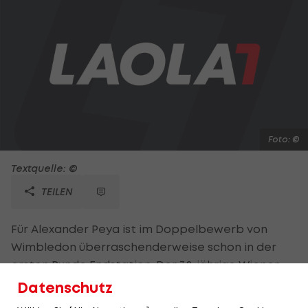
Foto: ©
Textquelle: ©
TEILEN
Für Alexander Peya ist im Doppelbewerb von
Wimbledon überraschenderweise schon in der
ersten Runde Endstation. Der 32-jährige Wiener
muss sich mit seinem serbischen Partner Nenad
Datenschutz
Zimonjic den beiden Australiern Chris Guccione