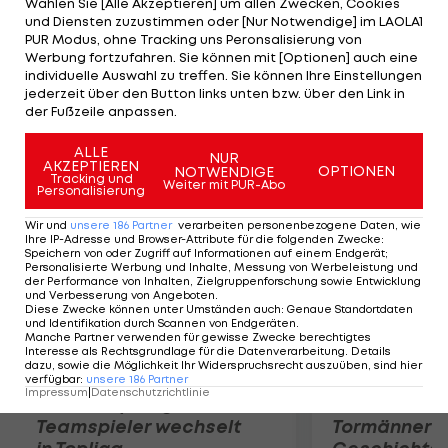
Wählen Sie [Alle Akzeptieren] um allen Zwecken, Cookies
und Lleyton Hewitt mit 6:7 (3), 6:7 (3), 6:3, 6:7 (3)
und Diensten zuzustimmen oder [Nur Notwendige] im LAOLA1
geschlagen geben. Peya/Zimonjic waren im All
PUR Modus, ohne Tracking uns Peronsalisierung von
Werbung fortzufahren. Sie können mit [Optionen] auch eine
England Club an Nummer sechs gesetzt. Im
individuelle Auswahl zu treffen. Sie können Ihre Einstellungen
Vorjahr stand Peya mit Christopher Kas im
jederzeit über den Button links unten bzw. über den Link in
der Fußzeile anpassen.
Halbfinale von Wimbledon.
ALLE
NUR
AKZEPTIEREN
Mehr zum Thema
OPTIONEN
NOTWENDIGE
Tracking und
Weiter mit PUR-Abo
Personalisierung
Wir und
unsere
186
Partner
verarbeiten personenbezogene Daten, wie
Ihre IP-Adresse und Browser-Attribute für die folgenden Zwecke
:
Speichern von oder Zugriff auf Informationen auf einem Endgerät;
Personalisierte Werbung und Inhalte, Messung von Werbeleistung und
der Performance von Inhalten, Zielgruppenforschung sowie Entwicklung
und Verbesserung von Angeboten
.
Diese Zwecke können unter Umständen auch
:
Genaue Standortdaten
und Identifikation durch Scannen von Endgeräten
.
Manche Partner verwenden für gewisse Zwecke berechtigtes
Interesse als Rechtsgrundlage für die Datenverarbeitung. Details
dazu, sowie die Möglichkeit Ihr Widerspruchsrecht auszuüben, sind hier
verfügbar
:
unsere
186
Partner
Impressum
|
Datenschutzrichtlinie
Karrieresprung! ÖVV-
Die teuerst
Teamspieler wechselt
Tormänner d