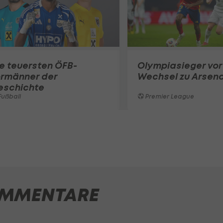
e teuersten ÖFB-
Olympiasieger vor
ormänner der
Wechsel zu Arsena
eschichte
ußball
Premier League
MMENTARE