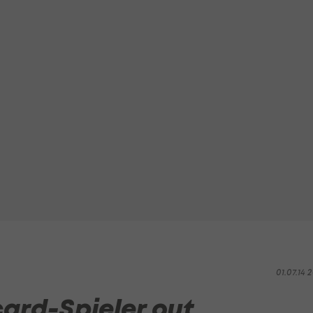
01.07.14 2
ard-Spieler out