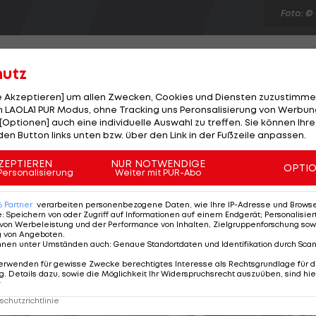
Foto: ©
hutz
le Akzeptieren] um allen Zwecken, Cookies und Diensten zuzustimme
 LAOLA1 PUR Modus, ohne Tracking uns Peronsalisierung von Werbung
n Wimbledon Endstation. Der Spanier, Nummer eins der
[Optionen] auch eine individuelle Auswahl zu treffen. Sie können Ihre
l dem mit einer Wildcard ausgestatteten Nick Kyrgios
den Button links unten bzw. über den Link in der Fußzeile anpassen.
chlagen geben. Der erst 19-Jährige verwertet nach 2:58
ZEPTIEREN
NUR NOTWENDIGE
OPTI
muss damit um seinen Thron fürchten. Sollte Vorjahres
Personalisierung
Weiter mit PUR-Abo
en" triumphieren, würde er die Spitzenposition im Rank
6
Partner
verarbeiten personenbezogene Daten, wie Ihre IP-Adresse und Browser-
e
:
Speichern von oder Zugriff auf Informationen auf einem Endgerät; Personalisi
von Werbeleistung und der Performance von Inhalten, Zielgruppenforschung sow
g von Angeboten
.
nnen unter Umständen auch
:
Genaue Standortdaten und Identifikation durch Sca
erwenden für gewisse Zwecke berechtigtes Interesse als Rechtsgrundlage für d
. Details dazu, sowie die Möglichkeit Ihr Widerspruchsrecht auszuüben, sind hie
r
chutzrichtlinie