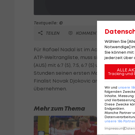
Textquelle: ©
Datensc
TEILEN
KOMMENTARE
Wählen Sie [Al
Notwendige] im
Für Rafael Nadal ist im Achtelfinale vo
Sie können mit 
ATP-Weltrangliste, muss sich sensationel
jederzeit über 
(AUS) mit 6:7 (5), 7:5, 6:7 (5) und 3:6 ges
ALLE AK
Stunden seinen ersten Matchball. Nadal 
Tracking und 
Finalist Novak Djokovic am "heiligen Ras
Wir und
unsere
18
übernehmen.
folgenden Zweck
Inhalte, Messung 
und Verbesserun
Diese Zwecke kö
Mehr zum Thema
Endgeräten
.
Manche Partner v
Datenverarbeitung
unsere
186
Partne
Impressum
|
Datens