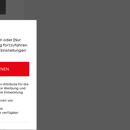
n oder [Nur
 fortzufahren.
 Einstellungen
ONEN
-
ing
Attribute für die
erte Werbung und
ie Entwicklung
nnen von
ie
r verfügbar
:
Red-Bull-Rückkehr?
Ten