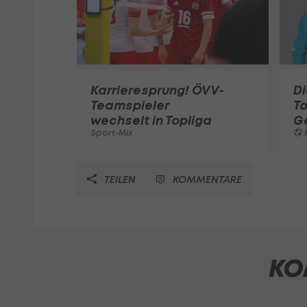
Karrieresprung! ÖVV-
Di
Teamspieler
T
wechselt in Topliga
G
Sport-Mix
F
TEILEN
KOMMENTARE
KO