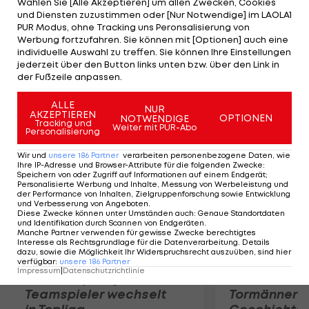
Wählen Sie [Alle Akzeptieren] um allen Zwecken, Cookies
5:7, 6:4. Den Junioren-Titel bei den Burschen holt
und Diensten zuzustimmen oder [Nur Notwendige] im LAOLA1
sich überraschend Filip Peliwo. Der an vier
PUR Modus, ohne Tracking uns Peronsalisierung von
Werbung fortzufahren. Sie können mit [Optionen] auch eine
gesetzte Kanadier besiegt den topgereihten
individuelle Auswahl zu treffen. Sie können Ihre Einstellungen
Australier Luke Saville, der im ATP-Ranking schon
jederzeit über den Button links unten bzw. über den Link in
der Fußzeile anpassen.
auf Position 594 liegt, mit 7:5 und 6:4.
ALLE
NUR
AKZEPTIEREN
Mehr zum Thema
OPTIONEN
NOTWENDIGE
Tracking und
Weiter mit PUR-Abo
Personalisierung
Wir und
unsere
186
Partner
verarbeiten personenbezogene Daten, wie
Ihre IP-Adresse und Browser-Attribute für die folgenden Zwecke
:
Speichern von oder Zugriff auf Informationen auf einem Endgerät;
Personalisierte Werbung und Inhalte, Messung von Werbeleistung und
der Performance von Inhalten, Zielgruppenforschung sowie Entwicklung
und Verbesserung von Angeboten
.
Diese Zwecke können unter Umständen auch
:
Genaue Standortdaten
und Identifikation durch Scannen von Endgeräten
.
Manche Partner verwenden für gewisse Zwecke berechtigtes
Interesse als Rechtsgrundlage für die Datenverarbeitung. Details
dazu, sowie die Möglichkeit Ihr Widerspruchsrecht auszuüben, sind hier
verfügbar
:
unsere
186
Partner
Impressum
|
Datenschutzrichtlinie
Karrieresprung! ÖVV-
Die teuerst
Teamspieler wechselt
Tormänner d