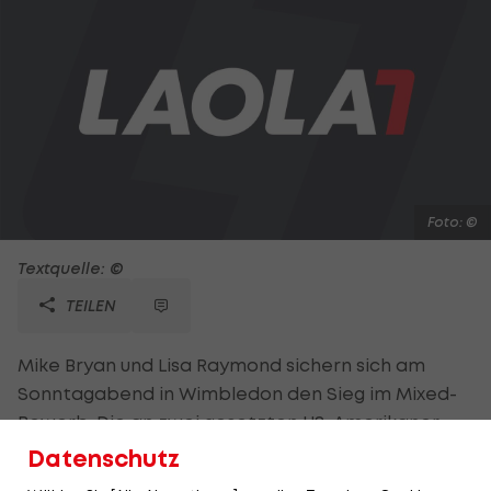
Foto: ©
Textquelle: ©
TEILEN
Mike Bryan und Lisa Raymond sichern sich am
Sonntagabend in Wimbledon den Sieg im Mixed-
Bewerb. Die an zwei gesetzten US-Amerikaner
schlagen im Endspiel die an vier gesetzten
Datenschutz
Leander Paes/Elena Vesnina in drei Sätzen mit 6:3,