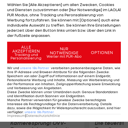
in zwei Sätzen mit 3:6,4:6 geschlagen geben. Die
Wählen Sie [Alle Akzeptieren] um allen Zwecken, Cookies
und Diensten zuzustimmen oder [Nur Notwendige] im LAOLA1
24-jährige Lisicki hält im ersten Satz gegen die
PUR Modus, ohne Tracking uns Peronsalisierung von
Rumänin Simona Halep mit, unterliegt aber
Werbung fortzufahren. Sie können mit [Optionen] auch eine
individuelle Auswahl zu treffen. Sie können Ihre Einstellungen
schlussendlich deutlich mit 4:6,0:6. Bouchard und
jederzeit über den Button links unten bzw. über den Link in
Halep treffen im Semifinale aufeinander, das
der Fußzeile anpassen.
zweite Duell lautet Safarova-Kvitova.
ALLE
NUR
AKZEPTIEREN
OPTIONEN
NOTWENDIGE
Mehr zum Thema
Tracking und
Weiter mit PUR-Abo
Personalisierung
Wir und
unsere
186
Partner
verarbeiten personenbezogene Daten, wie
Ihre IP-Adresse und Browser-Attribute für die folgenden Zwecke
:
Speichern von oder Zugriff auf Informationen auf einem Endgerät;
Personalisierte Werbung und Inhalte, Messung von Werbeleistung und
der Performance von Inhalten, Zielgruppenforschung sowie Entwicklung
und Verbesserung von Angeboten
.
Diese Zwecke können unter Umständen auch
:
Genaue Standortdaten
und Identifikation durch Scannen von Endgeräten
.
Manche Partner verwenden für gewisse Zwecke berechtigtes
Interesse als Rechtsgrundlage für die Datenverarbeitung. Details
dazu, sowie die Möglichkeit Ihr Widerspruchsrecht auszuüben, sind hier
verfügbar
:
unsere
186
Partner
Impressum
|
Datenschutzrichtlinie
Karrieresprung! ÖVV-
Die teuerst