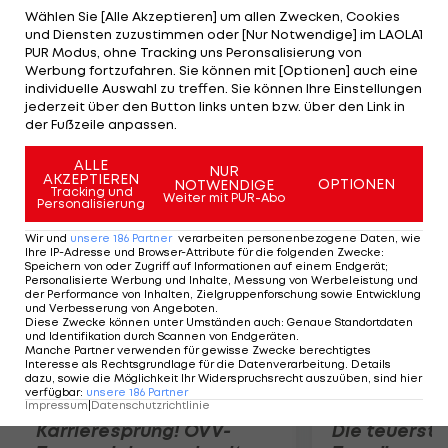
Mikhail Youzhny (RUS-26) nur fünf Games ab und
Wählen Sie [Alle Akzeptieren] um allen Zwecken, Cookies
und Diensten zuzustimmen oder [Nur Notwendige] im LAOLA1
triumphiert in 92 Minuten 6:1, 6:2 und 6:2.
PUR Modus, ohne Tracking uns Peronsalisierung von
Weltranglisten-Leader Djokovic setzt sich mit 6:4,
Werbung fortzufahren. Sie können mit [Optionen] auch eine
individuelle Auswahl zu treffen. Sie können Ihre Einstellungen
6:1, 6:4 gegen den an 31 gereihten Deutschen
jederzeit über den Button links unten bzw. über den Link in
Florian Mayer durch. LAOLA1 überträgt das
der Fußzeile anpassen.
Semifinale am Freitag LIVE im Ticker.
ALLE
NUR
AKZEPTIEREN
OPTIONEN
NOTWENDIGE
Mehr zum Thema
Tracking und
Weiter mit PUR-Abo
Personalisierung
Wir und
unsere
186
Partner
verarbeiten personenbezogene Daten, wie
Ihre IP-Adresse und Browser-Attribute für die folgenden Zwecke
:
Speichern von oder Zugriff auf Informationen auf einem Endgerät;
Personalisierte Werbung und Inhalte, Messung von Werbeleistung und
der Performance von Inhalten, Zielgruppenforschung sowie Entwicklung
und Verbesserung von Angeboten
.
Diese Zwecke können unter Umständen auch
:
Genaue Standortdaten
und Identifikation durch Scannen von Endgeräten
.
Manche Partner verwenden für gewisse Zwecke berechtigtes
Interesse als Rechtsgrundlage für die Datenverarbeitung. Details
dazu, sowie die Möglichkeit Ihr Widerspruchsrecht auszuüben, sind hier
verfügbar
:
unsere
186
Partner
Impressum
|
Datenschutzrichtlinie
Karrieresprung! ÖVV-
Die teuerst