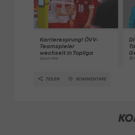
Karrieresprung! ÖVV-
Di
Teamspieler
T
wechselt in Topliga
G
Sport-Mix
F
TEILEN
KOMMENTARE
KO