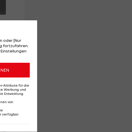
n oder [Nur
 fortzufahren.
e
 Einstellungen
st
ge
ONEN
Attribute für die
erte Werbung und
ie Entwicklung
nnen von
ie
r verfügbar
:
Red-Bull-Rückkehr?
Ten