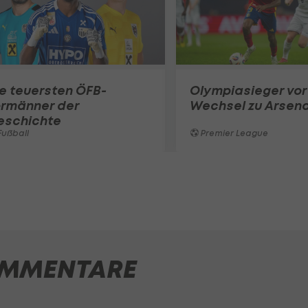
e teuersten ÖFB-
Olympiasieger vor
ormänner der
Wechsel zu Arsena
eschichte
ußball
Premier League
MMENTARE