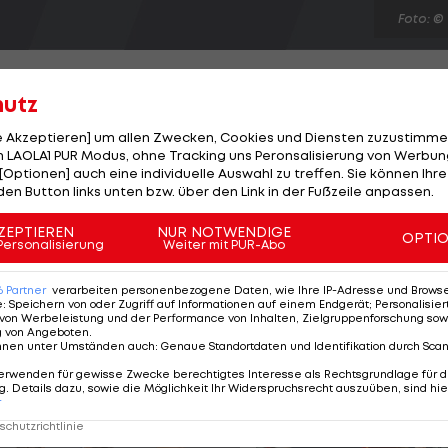
Foto: ©
hutz
le Akzeptieren] um allen Zwecken, Cookies und Diensten zuzustimme
 LAOLA1 PUR Modus, ohne Tracking uns Peronsalisierung von Werbung
ay ist! Während der Schotte erst am Sonntag im Final
[Optionen] auch eine individuelle Auswahl zu treffen. Sie können Ihre
hrige Durstrecke der Briten in Wimbledon zu beenden, i
den Button links unten bzw. über den Link in der Fußzeile anpassen.
 im Doppel schon am Samstag gelungen. Der 31-jähri
ZEPTIEREN
NUR NOTWENDIGE
OPTI
DEN) das Endspiel gegen Robert Lindstedt/Horia Tecau
Personalisierung
Weiter mit PUR-Abo
Den letzten britischen Doppeltitel holten Hughes/Tuckey im
6
Partner
verarbeiten personenbezogene Daten, wie Ihre IP-Adresse und Browser-
e
:
Speichern von oder Zugriff auf Informationen auf einem Endgerät; Personalisi
von Werbeleistung und der Performance von Inhalten, Zielgruppenforschung sow
g von Angeboten
.
nnen unter Umständen auch
:
Genaue Standortdaten und Identifikation durch Sca
erwenden für gewisse Zwecke berechtigtes Interesse als Rechtsgrundlage für d
. Details dazu, sowie die Möglichkeit Ihr Widerspruchsrecht auszuüben, sind hie
r
chutzrichtlinie