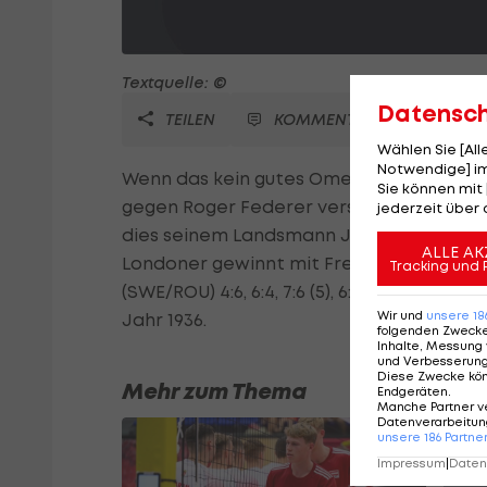
Textquelle: ©
Datensc
TEILEN
KOMMENTARE
Wählen Sie [Al
Notwendige] im
Wenn das kein gutes Omen für Andy Murr
Sie können mit 
gegen Roger Federer versucht, die 76-jä
jederzeit über 
dies seinem Landsmann Jonathan Marray
ALLE AK
Londoner gewinnt mit Frederik Nielsen (
Tracking und 
(SWE/ROU) 4:6, 6:4, 7:6 (5), 6:7 (5), 6:3. 
Wir und
unsere
18
Jahr 1936.
folgenden Zweck
Inhalte, Messung 
und Verbesserun
Diese Zwecke kö
Mehr zum Thema
Endgeräten
.
Manche Partner v
Datenverarbeitung
unsere
186
Partne
Impressum
|
Datens