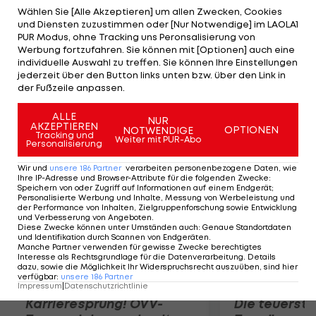
serbischer Landsmann Victor Troicki. Die Russin
Wählen Sie [Alle Akzeptieren] um allen Zwecken, Cookies
und Diensten zuzustimmen oder [Nur Notwendige] im LAOLA1
Maria Sharapova setzt sich gegen die 26-jährige
PUR Modus, ohne Tracking uns Peronsalisierung von
Taiwanesin Su-Wei Hsieh klar mit 6:1, 6:4 durch und
Werbung fortzufahren. Sie können mit [Optionen] auch eine
individuelle Auswahl zu treffen. Sie können Ihre Einstellungen
trifft nun auf die Deutsche Sabine Lisicki, die sich in
jederzeit über den Button links unten bzw. über den Link in
drei Sätzen gegen Sloane Stephens (USA)
der Fußzeile anpassen.
durchsetzt.
ALLE
NUR
AKZEPTIEREN
OPTIONEN
NOTWENDIGE
Mehr zum Thema
Tracking und
Weiter mit PUR-Abo
Personalisierung
Wir und
unsere
186
Partner
verarbeiten personenbezogene Daten, wie
Ihre IP-Adresse und Browser-Attribute für die folgenden Zwecke
:
Speichern von oder Zugriff auf Informationen auf einem Endgerät;
Personalisierte Werbung und Inhalte, Messung von Werbeleistung und
der Performance von Inhalten, Zielgruppenforschung sowie Entwicklung
und Verbesserung von Angeboten
.
Diese Zwecke können unter Umständen auch
:
Genaue Standortdaten
und Identifikation durch Scannen von Endgeräten
.
Manche Partner verwenden für gewisse Zwecke berechtigtes
Interesse als Rechtsgrundlage für die Datenverarbeitung. Details
dazu, sowie die Möglichkeit Ihr Widerspruchsrecht auszuüben, sind hier
verfügbar
:
unsere
186
Partner
Impressum
|
Datenschutzrichtlinie
Karrieresprung! ÖVV-
Die teuerst